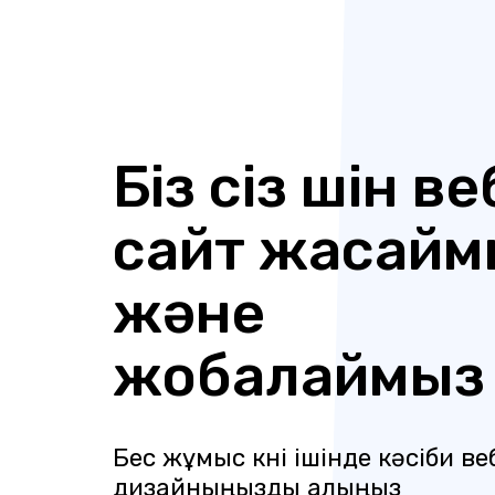
Біз сіз үшін ве
сайт жасайм
және
жобалаймыз
Бес жұмыс күні ішінде кәсіби ве
дизайныңызды алыңыз