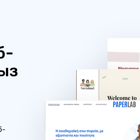
б-
ыз
б-