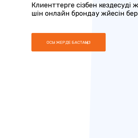
Клиенттерге сізбен кездесуді 
үшін онлайн брондау жүйесін бері
ОСЫ ЖЕРДЕ БАСТАҢЫЗ