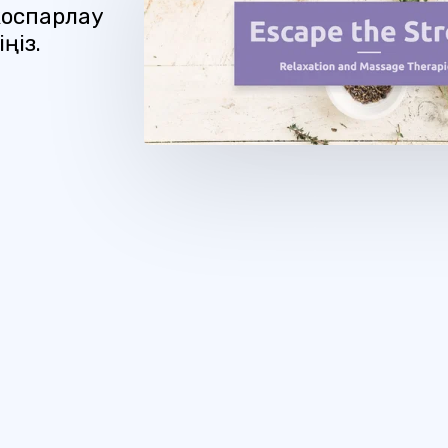
жоспарлау
ңіз.