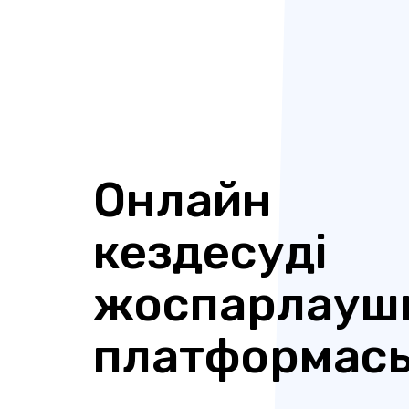
Онлайн
кездесуді
жоспарлауш
платформас