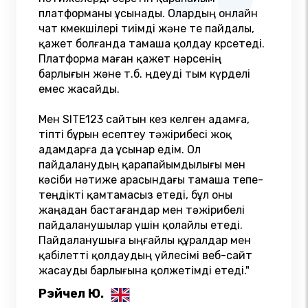
платформаны ұсынады. Олардың онлайн
чат көмекшілері тиімді және өте пайдалы,
қажет болғанда тамаша қолдау көрсетеді.
Платформа маған қажет нәрсенің
барлығын және т.б. өңдеуді тым күрделі
емес жасайды.
Мен SITE123 сайтын кез келген адамға,
тіпті бұрын есептеу тәжірибесі жоқ
адамдарға да ұсынар едім. Ол
пайдаланудың қарапайымдылығы мен
кәсіби нәтиже арасындағы тамаша тепе-
теңдікті қамтамасыз етеді, бұл оны
жаңадан бастағандар мен тәжірибелі
пайдаланушылар үшін қолайлы етеді.
Пайдаланушыға ыңғайлы құралдар мен
қабілетті қолдаудың үйлесімі веб-сайт
жасауды барлығына қолжетімді етеді."
Рэйчел Ю.