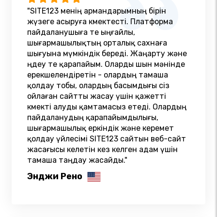
"SITE123 менің армандарымның бірін
жүзеге асыруға көмектесті. Платформа
пайдаланушыға өте ыңғайлы,
шығармашылықтың орталық сахнаға
шығуына мүмкіндік береді. Жаңарту және
өңдеу өте қарапайым. Оларды шын мәнінде
ерекшелендіретін - олардың тамаша
қолдау тобы, олардың басымдығы сіз
ойлаған сайтты жасау үшін қажетті
көмекті алуды қамтамасыз етеді. Олардың
пайдаланудың қарапайымдылығы,
шығармашылық еркіндік және керемет
қолдау үйлесімі SITE123 сайтын веб-сайт
жасағысы келетін кез келген адам үшін
тамаша таңдау жасайды."
Энджи Рено