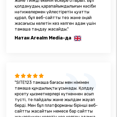
және тиімді екенін ескере отырып. Бұл
қолданудың қарапайымдылығын кәсіби
нәтижелермен үйлестіретін қуатты
құрал, бұл веб-сайтты тез және оңай
жасағысы келетін кез келген адам үшін
тамаша таңдау жасайды."
Натан Arealm Media-да
"SITE123 тамаша бағасы мен өнімімен
тамаша құндылықты ұсынады. Қолдау
көрсету қызметкерлері күткеннен асып
түсті, өте пайдалы және жылдам жауап
берді. Мен бұл платформаны бірінші веб-
сайтты жасайтын немесе бар сайтты
жаңартқысы келетін кез келген адамға