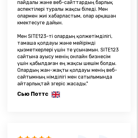
пайдалы және веб-сайттардың барлық
аспектілері туралы жақсы біледі. Мен
олармен жиі хабарластым, олар әрқашан
көмектесуге дайын.
Мен SITE123-ті олардың қолжетімділігі,
тамаша қолдауы және мейірімді
қызметкерлері үшін өте ұсынамын. SITE123
сайтына ауысу менің онлайн бизнесім
үшін қабылдаған ең жақсы шешім болды.
Олардың жан-жақты қолдауы менің веб-
сайтымның өнімділігі мен сатылымында
айтарлықтай өзгеріс жасады."
Сью Поттс