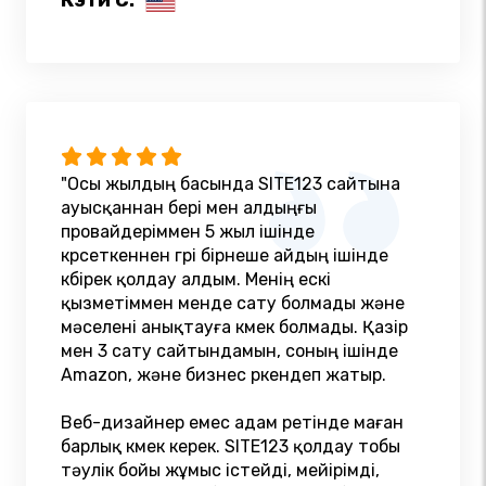
Кэти С.
"Осы жылдың басында SITE123 сайтына
ауысқаннан бері мен алдыңғы
провайдеріммен 5 жыл ішінде
көрсеткеннен гөрі бірнеше айдың ішінде
көбірек қолдау алдым. Менің ескі
қызметіммен менде сату болмады және
мәселені анықтауға көмек болмады. Қазір
мен 3 сату сайтындамын, соның ішінде
Amazon, және бизнес өркендеп жатыр.
Веб-дизайнер емес адам ретінде маған
барлық көмек керек. SITE123 қолдау тобы
тәулік бойы жұмыс істейді, мейірімді,