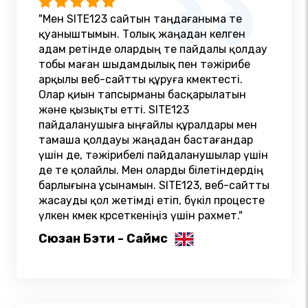
"Мен SITE123 сайтын таңдағаныма өте
қуаныштымын. Толық жаңадан келген
адам ретінде олардың өте пайдалы қолдау
тобы маған шыдамдылық пен тәжірибе
арқылы веб-сайтты құруға көмектесті.
Олар қиын тапсырманы басқарылатын
және қызықты етті. SITE123
пайдаланушыға ыңғайлы құралдары мен
тамаша қолдауы жаңадан бастағандар
үшін де, тәжірибелі пайдаланушылар үшін
де өте қолайлы. Мен оларды білетіндердің
барлығына ұсынамын. SITE123, веб-сайтты
жасауды қол жетімді етіп, бүкіл процесте
үлкен көмек көрсеткеніңіз үшін рахмет."
Сюзан Бэти - Саймс