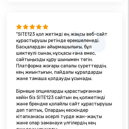
"SITE123 қол жетімді ең жақсы веб-сайт
құрастырушы ретінде ерекшеленеді.
Басқалардан айырмашылығы, бұл
шектеулі сынақ нұсқасы ғана емес,
сайтыңызды құру шынымен тегін.
Платформа жоғары сапалы суреттердің
кең жиынтығын, пайдалы құралдарды
және тамаша қолдауды ұсынады.
Бірнеше опцияларды қарастырғаннан
кейін біз SITE123 сайтын ең қолжетімді
және брендке қолайлы сайт құрастырушы
деп таптық. Олардың кескіндер
кітапханасы әсерлі түрде жан-жақты
және олар заманауи үлгілердің кең