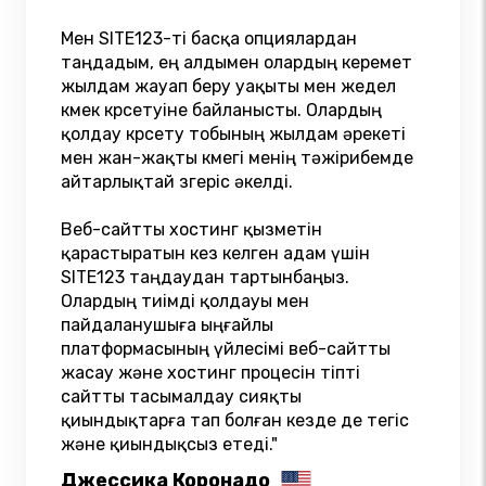
Мен SITE123-ті басқа опциялардан
таңдадым, ең алдымен олардың керемет
жылдам жауап беру уақыты мен жедел
көмек көрсетуіне байланысты. Олардың
қолдау көрсету тобының жылдам әрекеті
мен жан-жақты көмегі менің тәжірибемде
айтарлықтай өзгеріс әкелді.
Веб-сайтты хостинг қызметін
қарастыратын кез келген адам үшін
SITE123 таңдаудан тартынбаңыз.
Олардың тиімді қолдауы мен
пайдаланушыға ыңғайлы
платформасының үйлесімі веб-сайтты
жасау және хостинг процесін тіпті
сайтты тасымалдау сияқты
қиындықтарға тап болған кезде де тегіс
және қиындықсыз етеді."
Джессика Коронадо