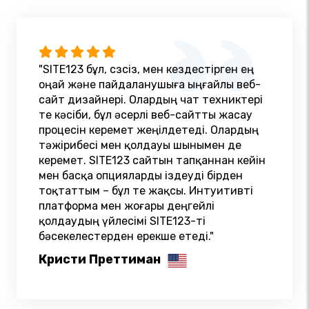
"SITE123 бұл, сөзсіз, мен кездестірген ең
оңай және пайдаланушыға ыңғайлы веб-
сайт дизайнері. Олардың чат техниктері
өте кәсіби, бұл әсерлі веб-сайтты жасау
процесін керемет жеңілдетеді. Олардың
тәжірибесі мен қолдауы шынымен де
керемет. SITE123 сайтын тапқаннан кейін
мен басқа опцияларды іздеуді бірден
тоқтаттым – бұл өте жақсы. Интуитивті
платформа мен жоғары деңгейлі
қолдаудың үйлесімі SITE123-ті
бәсекелестерден ерекше етеді."
Кристи Преттиман