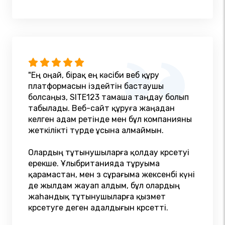
"Ең оңай, бірақ ең кәсіби веб құру
платформасын іздейтін бастаушы
болсаңыз, SITE123 тамаша таңдау болып
табылады. Веб-сайт құруға жаңадан
келген адам ретінде мен бұл компанияны
жеткілікті түрде ұсына алмаймын.
Олардың тұтынушыларға қолдау көрсетуі
ерекше. Ұлыбританияда тұруыма
қарамастан, мен өз сұрағыма жексенбі күні
де жылдам жауап алдым, бұл олардың
жаһандық тұтынушыларға қызмет
көрсетуге деген адалдығын көрсетті.