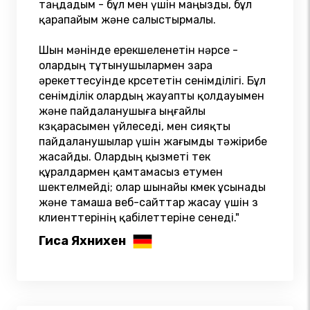
таңдадым - бұл мен үшін маңызды, бұл
қарапайым және салыстырмалы.
Шын мәнінде ерекшеленетін нәрсе -
олардың тұтынушылармен өзара
әрекеттесуінде көрсететін сенімділігі. Бұл
сенімділік олардың жауапты қолдауымен
және пайдаланушыға ыңғайлы
көзқарасымен үйлеседі, мен сияқты
пайдаланушылар үшін жағымды тәжірибе
жасайды. Олардың қызметі тек
құралдармен қамтамасыз етумен
шектелмейді; олар шынайы көмек ұсынады
және тамаша веб-сайттар жасау үшін өз
клиенттерінің қабілеттеріне сенеді."
Гиса Яхнихен