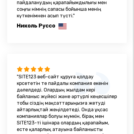
пайдаланудың қарапайымдылығы мен
соңғы өнімнің сапасы бойынша менің
күткенімнен асып түсті."
Николь Руссо
"SITE123 веб-сайт құруға қолдау
көрсететін өте пайдалы компания екенін
дәлелдеді. Олардың жылдам кері
байланыс жүйесі және әртүрлі кеңесшілер
тобы сіздің мақсаттарыңызға жетуді
айтарлықтай жеңілдетеді. Онда ұқсас
компаниялар болуы мүмкін, бірақ мен
SITE123-ті ішінара олардың қарапайым,
есте қаларлық атауына байланысты