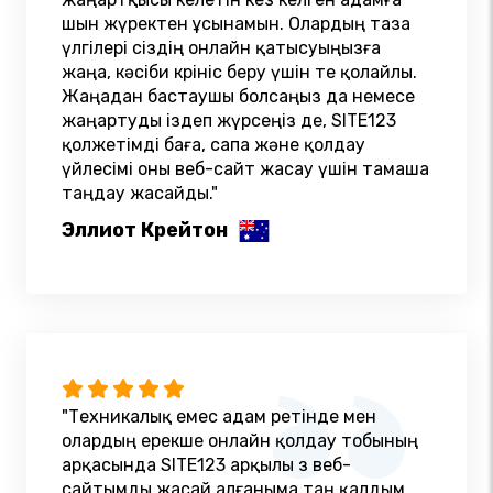
шын жүректен ұсынамын. Олардың таза
үлгілері сіздің онлайн қатысуыңызға
жаңа, кәсіби көрініс беру үшін өте қолайлы.
Жаңадан бастаушы болсаңыз да немесе
жаңартуды іздеп жүрсеңіз де, SITE123
қолжетімді баға, сапа және қолдау
үйлесімі оны веб-сайт жасау үшін тамаша
таңдау жасайды."
Эллиот Крейтон
"Техникалық емес адам ретінде мен
олардың ерекше онлайн қолдау тобының
арқасында SITE123 арқылы өз веб-
сайтымды жасай алғаныма таң қалдым.