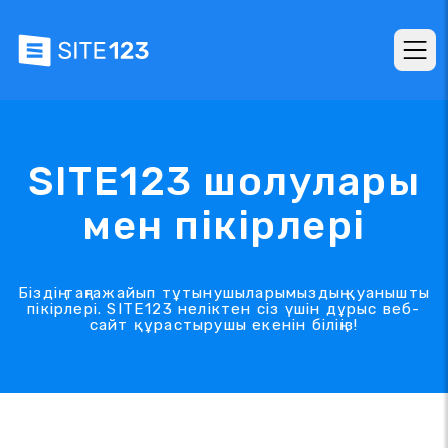
SITE123 шолулары
мен пікірлері
Біздің таңғажайып тұтынушыларымыздың қуанышты
пікірлері. SITE123 неліктен сіз үшін дұрыс веб-
сайт құрастырушы екенін біліңіз!