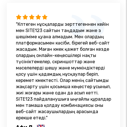
"Көптеген нұсқаларды зерттегеннен кейін
мен SITE123 сайтын таңдадым және өз
шешіміме қуана алмадым. Мен олардың
платформасымен кәсіби, бірегей веб-сайт
жасадым. Маған көмек қажет болған кезде
олардың онлайн-кеңесшілері нақты
түсініктемелер, скриншоттар және
мәселелерді шешу және мүмкіндіктерді
қосу үшін қадамдық нұсқаулар беріп,
керемет көмектесті. Олар менің сайтымды
жақсарту үшін қосымша кеңестер ұсынып,
жиі жоғары және одан да асып кетті.
SITE123 пайдаланушыға ыңғайлы құралдар
мен тамаша қолдау комбинациясы оны
веб-сайт жасаушылардың арасында
ерекше етеді."