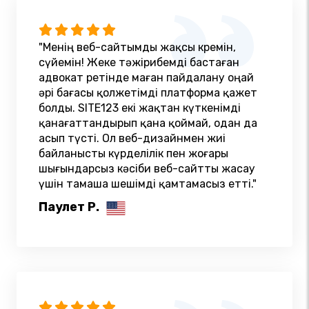
"Менің веб-сайтымды жақсы көремін,
сүйемін! Жеке тәжірибемді бастаған
адвокат ретінде маған пайдалану оңай
әрі бағасы қолжетімді платформа қажет
болды. SITE123 екі жақтан күткенімді
қанағаттандырып қана қоймай, одан да
асып түсті. Ол веб-дизайнмен жиі
байланысты күрделілік пен жоғары
шығындарсыз кәсіби веб-сайтты жасау
үшін тамаша шешімді қамтамасыз етті."
Паулет Р.