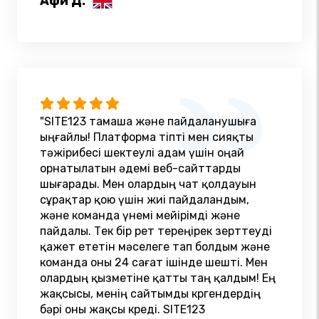
Афи Д.
"SITE123 тамаша және пайдаланушыға
ыңғайлы! Платформа тіпті мен сияқты
тәжірибесі шектеулі адам үшін оңай
орнатылатын әдемі веб-сайттарды
шығарады. Мен олардың чат қолдауын
сұрақтар қою үшін жиі пайдаландым,
және команда үнемі мейірімді және
пайдалы. Тек бір рет тереңірек зерттеуді
қажет ететін мәселеге тап болдым және
команда оны 24 сағат ішінде шешті. Мен
олардың қызметіне қатты таң қалдым! Ең
жақсысы, менің сайтымды көргендердің
бәрі оны жақсы көреді. SITE123