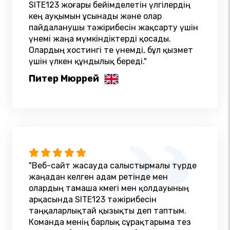
SITE123 жоғары бейімделетін үлгілердің
кең ауқымын ұсынады және олар
пайдаланушы тәжірибесін жақсарту үшін
үнемі жаңа мүмкіндіктерді қосады.
Олардың хостингі өте үнемді, бұл қызмет
үшін үлкен құндылық береді."
Питер Мюррей
"Веб-сайт жасауда салыстырмалы түрде
жаңадан келген адам ретінде мен
олардың тамаша көмегі мен қолдауының
арқасында SITE123 тәжірибесін
таңқаларлықтай қызықты деп таптым.
Команда менің барлық сұрақтарыма тез