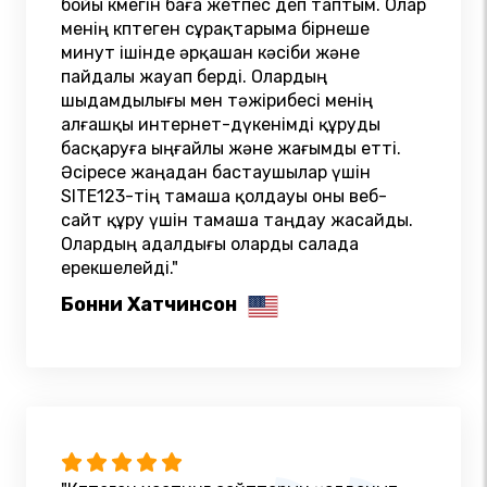
бойы көмегін баға жетпес деп таптым. Олар
менің көптеген сұрақтарыма бірнеше
минут ішінде әрқашан кәсіби және
пайдалы жауап берді. Олардың
шыдамдылығы мен тәжірибесі менің
алғашқы интернет-дүкенімді құруды
басқаруға ыңғайлы және жағымды етті.
Әсіресе жаңадан бастаушылар үшін
SITE123-тің тамаша қолдауы оны веб-
сайт құру үшін тамаша таңдау жасайды.
Олардың адалдығы оларды салада
ерекшелейді."
Бонни Хатчинсон