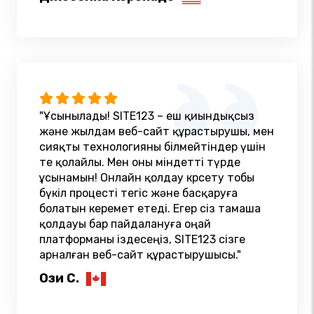
"Ұсынылады! SITE123 – еш қиындықсыз
және жылдам веб-сайт құрастырушы, мен
сияқты технологияны білмейтіндер үшін
өте қолайлы. Мен оны міндетті түрде
ұсынамын! Онлайн қолдау көрсету тобы
бүкіл процесті тегіс және басқаруға
болатын керемет етеді. Егер сіз тамаша
қолдауы бар пайдалануға оңай
платформаны іздесеңіз, SITE123 сізге
арналған веб-сайт құрастырушысы."
Ози С.