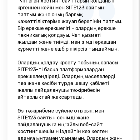
"Көптеген хостинг сайттарын қолданып
көргеннен кейін мен SITE123 сайтын
таптым және оның барлық
қажеттіліктеріме жауап беретінін таптым.
Бір ерекше ерекшелігі - олардың ерекше
техникалық қолдауы. Чат қызметі
жылдам және тиімді, мен өзімді әрқашан
құрметті және ешбір пікірсіз тыңдаймын.
Олардың қолдау көрсету тобының сапасы
SITE123-ті басқа платформалардан
ерекшелендіреді. Олардың мәселелерді
тез және кәсіби түрде шешу қабілеті
жалпы пайдаланушы тәжірибесін
айтарлықтай жақсартады.
Өз тәжірибеме сүйене отырып, мен
SITE123 сайтын сенімді және
пайдаланушыға ыңғайлы веб-сайт
хостинг шешімін іздейтін кез келген
адамға ынтамен ұсынамын. Олардың жан-