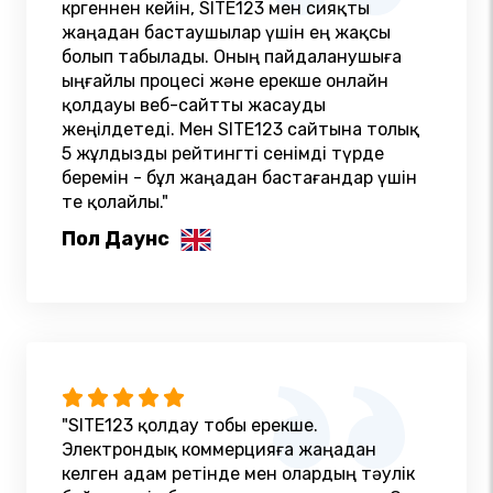
көргеннен кейін, SITE123 мен сияқты
жаңадан бастаушылар үшін ең жақсы
болып табылады. Оның пайдаланушыға
ыңғайлы процесі және ерекше онлайн
қолдауы веб-сайтты жасауды
жеңілдетеді. Мен SITE123 сайтына толық
5 жұлдызды рейтингті сенімді түрде
беремін - бұл жаңадан бастағандар үшін
өте қолайлы."
Пол Даунс
"SITE123 қолдау тобы ерекше.
Электрондық коммерцияға жаңадан
келген адам ретінде мен олардың тәулік