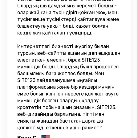
Олардың шыдамдылығы керемет болды -
олар жай ғана түсіндіріп қойған жоқ, мен
түсінгенше түсініктерді қайталауға және
бөлшектеуге уақыт бөлді, қажет болған
кезде жиі қайталап түсіндірді.
Интернеттегі бизнесті жүргізу былай
тұрсын, веб-сайтты ашамын деп ешқашан
елестеткен емеспін, бірақ SITE123
мүмкіндік берді. Олардың бүкіл процестегі
басшылығы баға жетпес болды. Мен
SITE123 пайдаланушыға ыңғайлы
платформасына және бір кездері мүмкін
емес болып көрінген нәрсеге қол жеткізуге
мүмкіндік берген олардың қолдау
көрсететін тобына шын ризамын. SITE123,
веб-дизайнды барлығына, тіпті мен
сияқты жаңадан бастағандарға да
қолжетімді еткеніңіз үшін рахмет!"