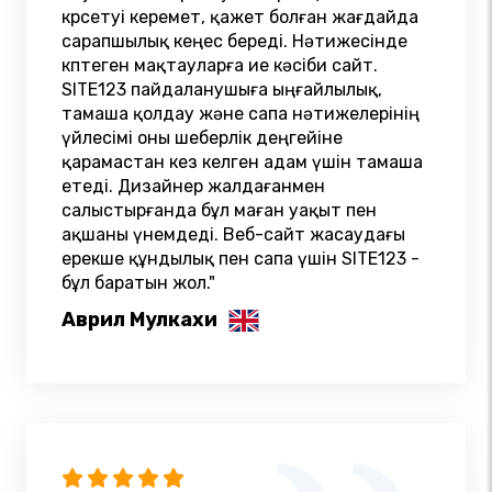
көрсетуі керемет, қажет болған жағдайда
сарапшылық кеңес береді. Нәтижесінде
көптеген мақтауларға ие кәсіби сайт.
SITE123 пайдаланушыға ыңғайлылық,
тамаша қолдау және сапа нәтижелерінің
үйлесімі оны шеберлік деңгейіне
қарамастан кез келген адам үшін тамаша
етеді. Дизайнер жалдағанмен
салыстырғанда бұл маған уақыт пен
ақшаны үнемдеді. Веб-сайт жасаудағы
ерекше құндылық пен сапа үшін SITE123 -
бұл баратын жол."
Аврил Мулкахи