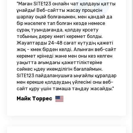
"Маған SITE123 онлайн чат қолдауы қатты
ұнайды! Веб-сайтты жасау процесін
шарлау оңай болғанымен, мен қандай да
бір мәселеге тап болған кезде немесе
сұрақ туындағанда, қолдау көрсету
тобының дереу көмегі керемет болды.
Жауаптарды 24-48 сағат күтудің қажеті
жоқ - көмек бірден келді. Алынған веб-сайт
керемет көрінеді және мен оны кез келген
уақытта ағымдағы қажеттіліктеріме
сәйкес өңдеу икемділігін бағалаймын.
SITE123 пайдаланушыға ыңғайлы құралдар
мен ерекше қолдаудың үйлесімі оны веб-
сайт құру үшін тамаша таңдау жасайды."
Майк Торрес