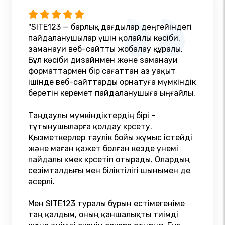
"SITE123 — барлық дағдылар деңгейіндегі
пайдаланушылар үшін қолайлы кәсіби,
заманауи веб-сайтты жобалау құралы.
Бұл кәсіби дизайнмен және заманауи
форматтармен бір сағаттан аз уақыт
ішінде веб-сайттарды орнатуға мүмкіндік
беретін керемет пайдаланушыға ыңғайлы.
Таңдаулы мүмкіндіктердің бірі -
тұтынушыларға қолдау көрсету.
Қызметкерлер тәулік бойы жұмыс істейді
және маған қажет болған кезде үнемі
пайдалы көмек көрсетіп отырады. Олардың
сезімталдығы мен біліктілігі шынымен де
әсерлі.
Мен SITE123 туралы бұрын естімегеніме
таң қалдым, оның қаншалықты тиімді