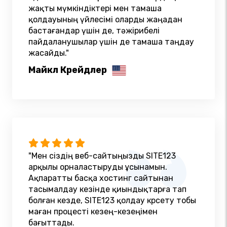
жақты мүмкіндіктері мен тамаша
қолдауының үйлесімі оларды жаңадан
бастағандар үшін де, тәжірибелі
пайдаланушылар үшін де тамаша таңдау
жасайды."
Майкл Крейдлер
"Мен сіздің веб-сайтыңызды SITE123
арқылы орналастыруды ұсынамын.
Ақпаратты басқа хостинг сайтынан
тасымалдау кезінде қиындықтарға тап
болған кезде, SITE123 қолдау көрсету тобы
маған процесті кезең-кезеңімен
бағыттады.