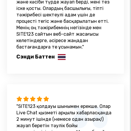
және кәсіби түрде жауап берді, мені тез
іске қосты. Олардың басшылығы, тіпті
тәжірибесі шектеулі адам үшін де
процесті тегіс және басқарылатын етті.
Менің оң тәжірибемнің негізінде мен
SITE123 сайтын веб-сайт жасағысы
келетіндерге, әсіресе жаңадан
бастағандарға өте ұсынамын."
Сэнди Баттен
"SITE123 қолдауы шынымен ерекше. Олар
Live Chat қызметі арқылы хабарласқанда
2 минут ішінде (немесе одан азырақ!)
жауап беретін тәулік бойы