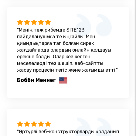
"Менің тәжірибемде SITE123
пайдаланушыға өте ыңғайлы. Мен
қиындықтарға тап болған сирек
жағдайларда олардың онлайн қолдауы
ерекше болды. Олар кез келген
мәселелерді тез шешіп, веб-сайтты
жасау процесін тегіс және жағымды етті."
Бобби Меннег
"Әртүрлі веб-конструкторларды қолданып