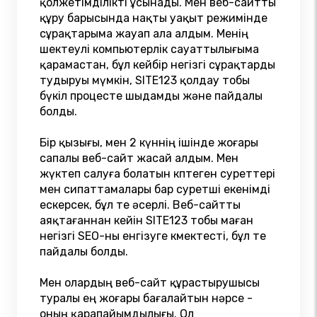
қолжетімділікті ұсынады. Мен веб-сайтты
құру барысында нақты уақыт режимінде
сұрақтарыма жауап ала алдым. Менің
шектеулі компьютерлік сауаттылығыма
қарамастан, бұл кейбір негізгі сұрақтарды
тудыруы мүмкін, SITE123 қолдау тобы
бүкіл процесте шыдамды және пайдалы
болды.
Бір қызығы, мен 2 күннің ішінде жоғары
сапалы веб-сайт жасай алдым. Мен
жүктеп салуға болатын көптеген суреттері
мен сипаттамалары бар суретші екенімді
ескерсек, бұл өте әсерлі. Веб-сайтты
аяқтағаннан кейін SITE123 тобы маған
негізгі SEO-ны енгізуге көмектесті, бұл өте
пайдалы болды.
Мен олардың веб-сайт құрастырушысы
туралы ең жоғары бағалайтын нәрсе -
оның қарапайымдылығы. Ол