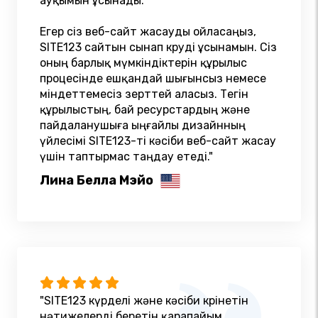
ауқымын ұсынады.
Егер сіз веб-сайт жасауды ойласаңыз,
SITE123 сайтын сынап көруді ұсынамын. Сіз
оның барлық мүмкіндіктерін құрылыс
процесінде ешқандай шығынсыз немесе
міндеттемесіз зерттей аласыз. Тегін
құрылыстың, бай ресурстардың және
пайдаланушыға ыңғайлы дизайнның
үйлесімі SITE123-ті кәсіби веб-сайт жасау
үшін таптырмас таңдау етеді."
Лина Белла Мэйо
"SITE123 күрделі және кәсіби көрінетін
нәтижелерді беретін қарапайым