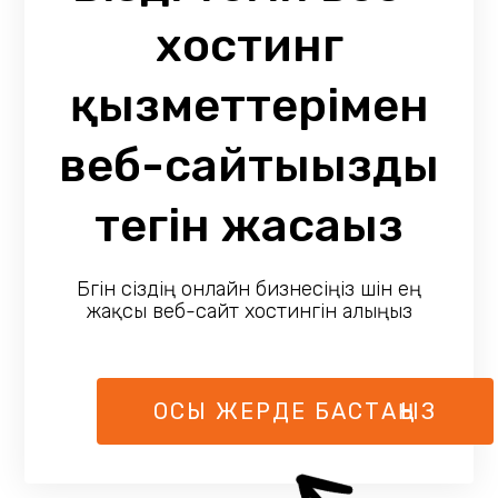
хостинг
қызметтерімен
веб-сайтыңызды
тегін жасаңыз
Бүгін сіздің онлайн бизнесіңіз үшін ең
жақсы веб-сайт хостингін алыңыз
ОСЫ ЖЕРДЕ БАСТАҢЫЗ