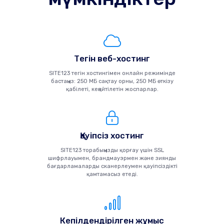
Тегін веб-хостинг
SITE123 тегін хостингімен онлайн режимінде
бастаңыз: 250 МБ сақтау орны, 250 МБ өткізу
қабілеті, кеңейтілетін жоспарлар.
Қауіпсіз хостинг
SITE123 торабыңызды қорғау үшін SSL
шифрлауымен, брандмауэрмен және зиянды
бағдарламаларды сканерлеумен қауіпсіздікті
қамтамасыз етеді.
Кепілдендірілген жұмыс