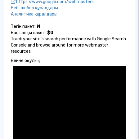
https://www.google.com/webmasters
Веб-шебер құралдары
Аналитика құралдары
Тегін пакет:
Иә
Бастапқы пакет:
$0
Track your site's search performance with Google Search
Console and browse around for more webmaster
resources.
Бейне оқулық