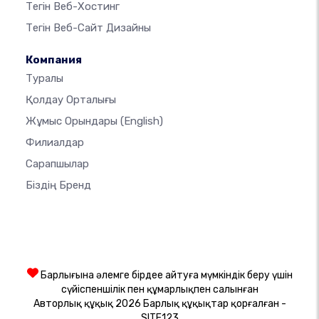
Тегін Веб-Хостинг
Тегін Веб-Сайт Дизайны
Компания
Туралы
Қолдау Орталығы
Жұмыс Орындары
(English)
Филиалдар
Сарапшылар
Біздің Бренд
Барлығына әлемге бірдеңе айтуға мүмкіндік беру үшін
сүйіспеншілік пен құмарлықпен салынған
Авторлық құқық 2026 Барлық құқықтар қорғалған -
SITE123