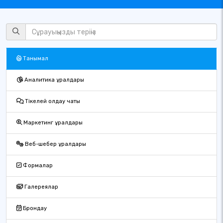
Танымал
Аналитика құралдары
Тікелей қолдау чаты
Маркетинг құралдары
Веб-шебер құралдары
Формалар
Галереялар
Брондау