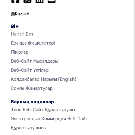
Kazakh
Өнім
Негізгі Бет
Ерекше Өзгешеліктері
Пікірлер
Веб-Сайт Мысалдары
Веб-Сайт Үлгілері
Қолданбалар Нарығы
(English)
Соңғы Жаңартулар
Барлық опциялар
Тегін Веб-Сайт Құрастырушы
Электрондық Коммерция Веб-Сайт
Құрастырушысы