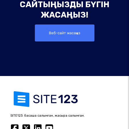
САЙТЫҢЫЗДЫ БҮГІН
ЖАСАҢЫЗ!
Веб-сайт жасаңыз
SITE123: басқаша салынған, жақсырақ салынған.