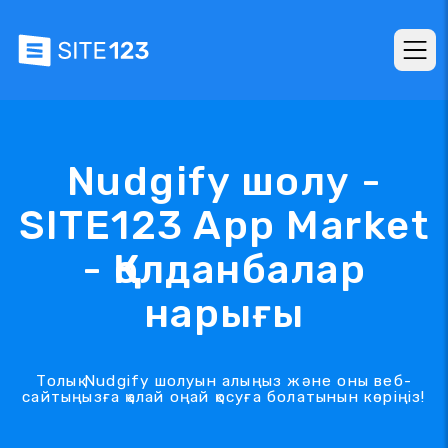
Nudgify шолу -
SITE123 App Market
- Қолданбалар
нарығы
Толық Nudgify шолуын алыңыз және оны веб-
сайтыңызға қалай оңай қосуға болатынын көріңіз!