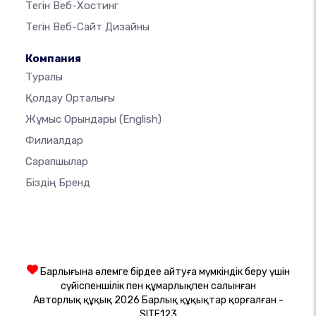
Тегін Веб-Хостинг
Тегін Веб-Сайт Дизайны
Компания
Туралы
Қолдау Орталығы
Жұмыс Орындары
(English)
Филиалдар
Сарапшылар
Біздің Бренд
Барлығына әлемге бірдеңе айтуға мүмкіндік беру үшін
сүйіспеншілік пен құмарлықпен салынған
Авторлық құқық 2026 Барлық құқықтар қорғалған -
SITE123