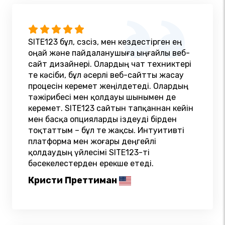
SITE123 бұл, сөзсіз, мен кездестірген ең
оңай және пайдаланушыға ыңғайлы веб-
сайт дизайнері. Олардың чат техниктері
өте кәсіби, бұл әсерлі веб-сайтты жасау
процесін керемет жеңілдетеді. Олардың
тәжірибесі мен қолдауы шынымен де
керемет. SITE123 сайтын тапқаннан кейін
мен басқа опцияларды іздеуді бірден
тоқтаттым – бұл өте жақсы. Интуитивті
платформа мен жоғары деңгейлі
қолдаудың үйлесімі SITE123-ті
бәсекелестерден ерекше етеді.
Кристи Преттиман