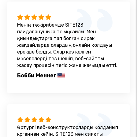
Менің тәжірибемде SITE123
пайдаланушыға өте ыңғайлы. Мен
қиындықтарға тап болған сирек
жағдайларда олардың онлайн қолдауы
ерекше болды. Олар кез келген
мәселелерді тез шешіп, веб-сайтты
жасау процесін тегіс және жағымды етті.
Бобби Меннег
Әртүрлі веб-конструкторларды қолданып
көргеннен кейін, SITE123 мен сияқты