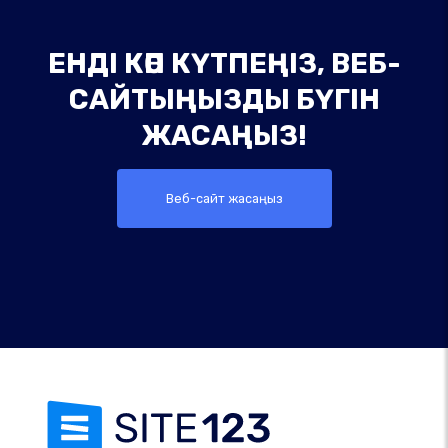
ЕНДІ КӨП КҮТПЕҢІЗ, ВЕБ-
САЙТЫҢЫЗДЫ БҮГІН
ЖАСАҢЫЗ!
Веб-сайт жасаңыз