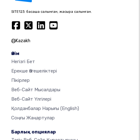
SITE123: басқаша салынған, жақсырақ салынған.
Kazakh
Өнім
Негізгі Бет
Ерекше Өзгешеліктері
Пікірлер
Веб-Сайт Мысалдары
Веб-Сайт Үлгілері
Қолданбалар Нарығы
(English)
Соңғы Жаңартулар
Барлық опциялар