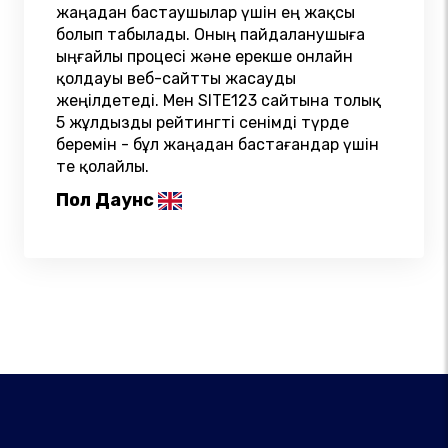
жаңадан бастаушылар үшін ең жақсы
болып табылады. Оның пайдаланушыға
ыңғайлы процесі және ерекше онлайн
қолдауы веб-сайтты жасауды
жеңілдетеді. Мен SITE123 сайтына толық
5 жұлдызды рейтингті сенімді түрде
беремін - бұл жаңадан бастағандар үшін
өте қолайлы.
Пол Даунс