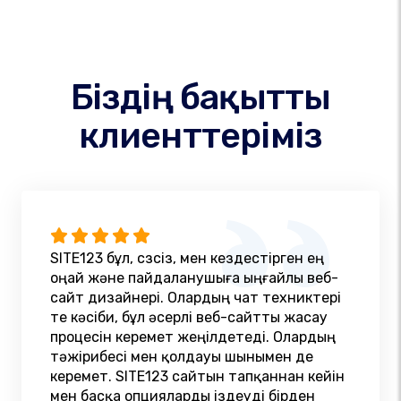
Біздің бақытты
клиенттеріміз
SITE123 бұл, сөзсіз, мен кездестірген ең
оңай және пайдаланушыға ыңғайлы веб-
сайт дизайнері. Олардың чат техниктері
өте кәсіби, бұл әсерлі веб-сайтты жасау
процесін керемет жеңілдетеді. Олардың
тәжірибесі мен қолдауы шынымен де
керемет. SITE123 сайтын тапқаннан кейін
мен басқа опцияларды іздеуді бірден