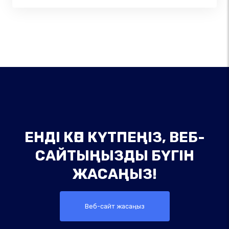
ЕНДІ КӨП КҮТПЕҢІЗ, ВЕБ-
САЙТЫҢЫЗДЫ БҮГІН
ЖАСАҢЫЗ!
Веб-сайт жасаңыз