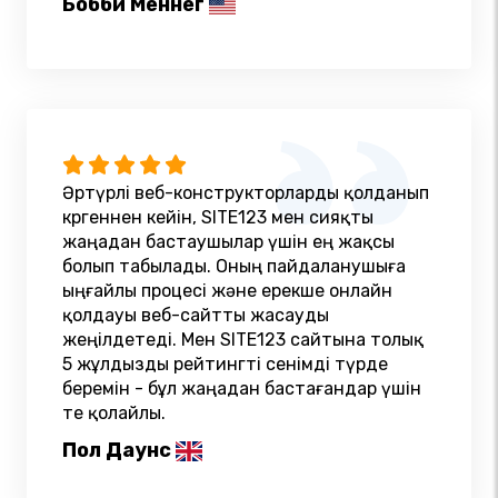
Бобби Меннег
Әртүрлі веб-конструкторларды қолданып
көргеннен кейін, SITE123 мен сияқты
жаңадан бастаушылар үшін ең жақсы
болып табылады. Оның пайдаланушыға
ыңғайлы процесі және ерекше онлайн
қолдауы веб-сайтты жасауды
жеңілдетеді. Мен SITE123 сайтына толық
5 жұлдызды рейтингті сенімді түрде
беремін - бұл жаңадан бастағандар үшін
өте қолайлы.
Пол Даунс