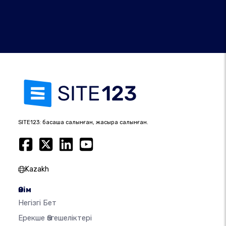
SITE123: басқаша салынған, жақсырақ салынған.
Kazakh
Өнім
Негізгі Бет
Ерекше Өзгешеліктері