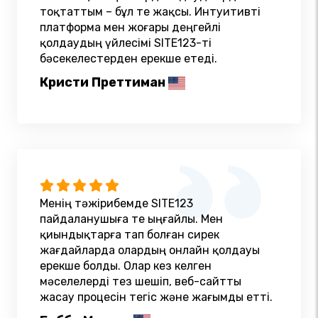
тоқтаттым – бұл өте жақсы. Интуитивті
платформа мен жоғары деңгейлі
қолдаудың үйлесімі SITE123-ті
бәсекелестерден ерекше етеді.
Кристи Преттиман
Менің тәжірибемде SITE123
пайдаланушыға өте ыңғайлы. Мен
қиындықтарға тап болған сирек
жағдайларда олардың онлайн қолдауы
ерекше болды. Олар кез келген
мәселелерді тез шешіп, веб-сайтты
жасау процесін тегіс және жағымды етті.