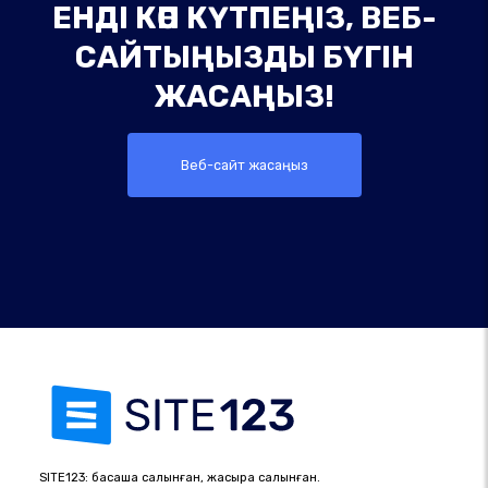
ЕНДІ КӨП КҮТПЕҢІЗ, ВЕБ-
САЙТЫҢЫЗДЫ БҮГІН
ЖАСАҢЫЗ!
Веб-сайт жасаңыз
SITE123: басқаша салынған, жақсырақ салынған.