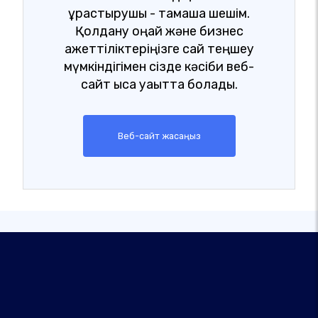
құрастырушы - тамаша шешім.
Қолдану оңай және бизнес
қажеттіліктеріңізге сай теңшеу
мүмкіндігімен сізде кәсіби веб-
сайт қысқа уақытта болады.
Веб-сайт жасаңыз