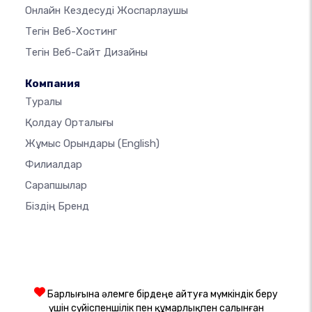
Онлайн Кездесуді Жоспарлаушы
Тегін Веб-Хостинг
Тегін Веб-Сайт Дизайны
Компания
Туралы
Қолдау Орталығы
Жұмыс Орындары
(English)
Филиалдар
Сарапшылар
Біздің Бренд
Барлығына әлемге бірдеңе айтуға мүмкіндік беру
үшін сүйіспеншілік пен құмарлықпен салынған