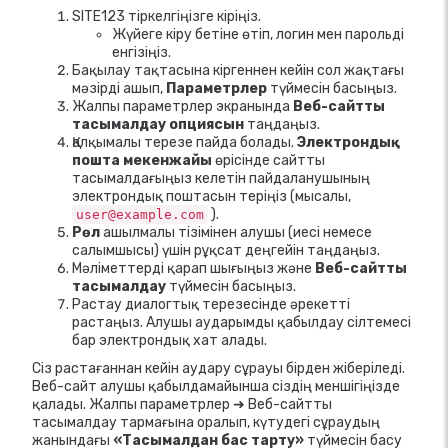
SITE123 тіркелгіңізге кіріңіз.
Жүйеге кіру бетіне өтіп, логин мен парольді
енгізіңіз.
Бақылау тақтасына кіргеннен кейін сол жақтағы
мәзірді ашып,
Параметрлер
түймесін басыңыз.
Жалпы параметрлер экранында
Веб-сайтты
тасымалдау опциясын
таңдаңыз.
Қалқымалы терезе пайда болады.
Электрондық
пошта мекенжайы
өрісінде сайтты
тасымалдағыңыз келетін пайдаланушының
электрондық поштасын теріңіз (мысалы,
).
user@example.com
Рөл
ашылмалы тізімінен алушы (иесі немесе
салымшысы) үшін рұқсат деңгейін таңдаңыз.
Мәліметтерді қарап шығыңыз және
Веб-сайтты
тасымалдау
түймесін басыңыз.
Растау диалогтық терезесінде әрекетті
растаңыз. Алушы аударымды қабылдау сілтемесі
бар электрондық хат алады.
Сіз растағаннан кейін аудару сұрауы бірден жіберіледі.
Веб-сайт алушы қабылдамайынша сіздің меншігіңізде
қалады. Жалпы параметрлер ➜ Веб-сайтты
тасымалдау тармағына оралып, күтудегі сұраудың
жанындағы
«Тасымалдан бас тарту»
түймесін басу