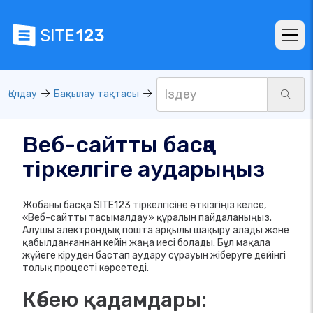
Қолдау
Бақылау тақтасы
Веб-сайтты басқа
тіркелгіге аударыңыз
Жобаны басқа SITE123 тіркелгісіне өткізгіңіз келсе,
«Веб-сайтты тасымалдау» құралын пайдаланыңыз.
Алушы электрондық пошта арқылы шақыру алады және
қабылданғаннан кейін жаңа иесі болады. Бұл мақала
жүйеге кіруден бастап аудару сұрауын жіберуге дейінгі
толық процесті көрсетеді.
Көбею қадамдары: