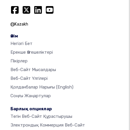
Kazakh
Өнім
Негізгі Бет
Ерекше Өзгешеліктері
Пікірлер
Веб-Сайт Мысалдары
Веб-Сайт Үлгілері
Қолданбалар Нарығы
(English)
Соңғы Жаңартулар
Барлық опциялар
Тегін Веб-Сайт Құрастырушы
Электрондық Коммерция Веб-Сайт