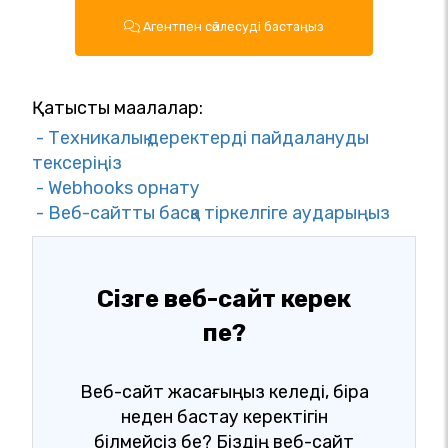
Агентпен сөйлесуді бастаңыз
Қатысты мақалалар:
- Техникалық деректерді пайдалануды
тексеріңіз
- Webhooks орнату
- Веб-сайтты басқа тіркелгіге аударыңыз
Сізге веб-сайт керек
пе?
Веб-сайт жасағыңыз келеді, бірақ
неден бастау керектігін
білмейсіз бе? Біздің веб-сайт