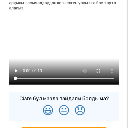
арқылы тасымалдаудан кез келген уақытта бас тарта
аласыз.
Сізге бұл мақала пайдалы болды ма?
😃
😐
😞