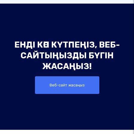
ЕНДІ КӨП КҮТПЕҢІЗ, ВЕБ-
САЙТЫҢЫЗДЫ БҮГІН
ЖАСАҢЫЗ!
Веб-сайт жасаңыз