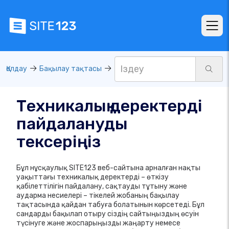
Қолдау
Бақылау тақтасы
Техникалық деректерді
пайдалануды
тексеріңіз
Бұл нұсқаулық SITE123 веб-сайтына арналған нақты
уақыттағы техникалық деректерді – өткізу
қабілеттілігін пайдалану, сақтауды тұтыну және
аударма несиелері – тікелей жобаның бақылау
тақтасында қайдан табуға болатынын көрсетеді. Бұл
сандарды бақылап отыру сіздің сайтыңыздың өсуін
түсінуге және жоспарыңызды жаңарту немесе