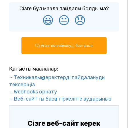
Сізге бұл мақала пайдалы болды ма?
😃
😐
😞
Агентпен сөйлесуді бастаңыз
Қатысты мақалалар:
- Техникалық деректерді пайдалануды
тексеріңіз
- Webhooks орнату
- Веб-сайтты басқа тіркелгіге аударыңыз
Сізге веб-сайт керек