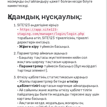
мазмұнды оңтайландыру қажет болған кезде білуге ​​
көмектеседі.
Қадамдық нұсқаулық:
SITE123 өңдегішіне кіріңіз
•
https://app.site123-
staging.com/manager/login/login.php
торабына өтіп, SITE123 тіркелгісінің тіркелгі
деректерін енгізіңіз.
•
Жүйеге кіру
түймесін басыңыз.
Параметрлер аймағын ашыңыз
• Бақылау тақтасы жүктелгеннен кейін сол
жақтағы шарлау тақтасын қараңыз.
•
Параметрлер
түймесін басыңыз (бұл мәзірдегі
төртінші элемент).
Өткізу қабілетінің статистикасын қараңыз
• Жалпы параметрлер бетінде
өткізу
қабілеттілігі
картасын көргенше айналдырыңыз.
• Ай сайынғы және жалпы өткізу қабілеттілігін
пайдалануды бөлетін модальды терезені ашу үшін
картаны басыңыз.
• Аяқтаған кезде, модальдың жоғарғы оң