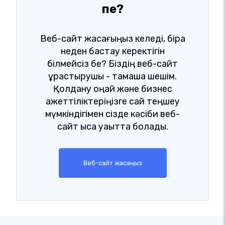
пе?
Веб-сайт жасағыңыз келеді, бірақ
неден бастау керектігін
білмейсіз бе? Біздің веб-сайт
құрастырушы - тамаша шешім.
Қолдану оңай және бизнес
қажеттіліктеріңізге сай теңшеу
мүмкіндігімен сізде кәсіби веб-
сайт қысқа уақытта болады.
Веб-сайт жасаңыз