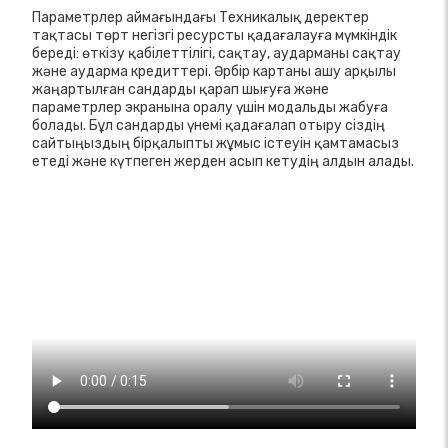
Параметрлер аймағындағы Техникалық деректер
тақтасы төрт негізгі ресурсты қадағалауға мүмкіндік
береді: өткізу қабілеттілігі, сақтау, аударманы сақтау
және аударма кредиттері. Әрбір картаны ашу арқылы
жаңартылған сандарды қарап шығуға және
параметрлер экранына оралу үшін модальды жабуға
болады. Бұл сандарды үнемі қадағалап отыру сіздің
сайтыңыздың бірқалыпты жұмыс істеуін қамтамасыз
етеді және күтпеген жерден асып кетудің алдын алады.