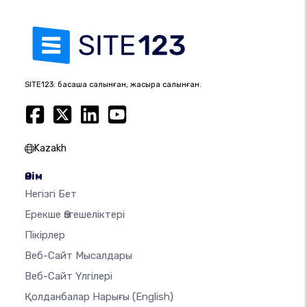
SITE123: басқаша салынған, жақсырақ салынған.
Kazakh
Өнім
Негізгі Бет
Ерекше Өзгешеліктері
Пікірлер
Веб-Сайт Мысалдары
Веб-Сайт Үлгілері
Қолданбалар Нарығы
(English)