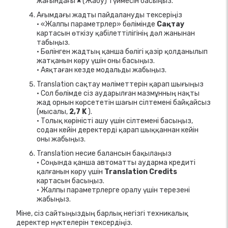
жағындағы
×
(Жабу) түймесін басыңыз.
Ағымдағы жадты пайдалануды тексеріңіз
• «Жалпы параметрлер» бөлімінде
Сақтау
картасын өткізу қабілеттілігінің дәл жанынан
табыңыз.
• Бөлінген жадтың қанша бөлігі қазір қолданылып
жатқанын көру үшін оны басыңыз.
• Аяқтаған кезде модальды жабыңыз.
Translation сақтау мәліметтерін қарап шығыңыз
• Сол бөлімде сіз аударылған мазмұнның нақты
жад орнын көрсететін шағын сілтемені байқайсыз
(мысалы,
2,7 K
).
• Толық көріністі ашу үшін сілтемені басыңыз,
содан кейін деректерді қарап шыққаннан кейін
оны жабыңыз.
Translation несие балансын бақылаңыз
• Соңында қанша автоматты аударма кредиті
қалғанын көру үшін
Translation Credits
картасын басыңыз.
• Жалпы параметрлерге оралу үшін терезені
жабыңыз.
Міне, сіз сайтыңыздың барлық негізгі техникалық
деректер нүктелерін тексердіңіз.