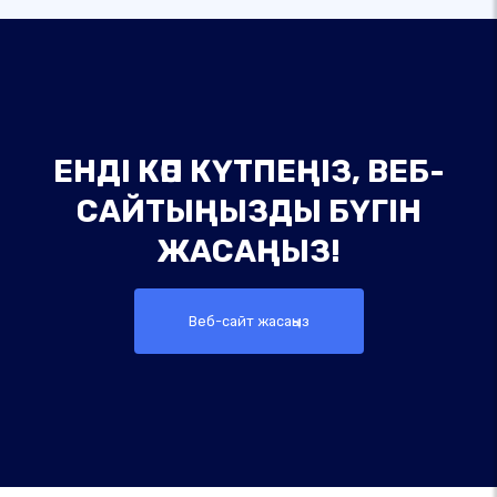
ЕНДІ КӨП КҮТПЕҢІЗ, ВЕБ-
САЙТЫҢЫЗДЫ БҮГІН
ЖАСАҢЫЗ!
Веб-сайт жасаңыз