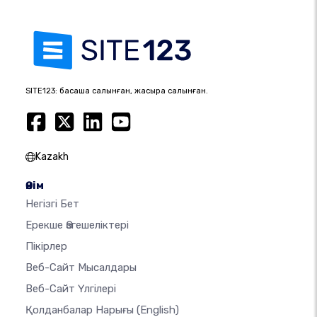
SITE123: басқаша салынған, жақсырақ салынған.
Kazakh
Өнім
Негізгі Бет
Ерекше Өзгешеліктері
Пікірлер
Веб-Сайт Мысалдары
Веб-Сайт Үлгілері
Қолданбалар Нарығы
(English)