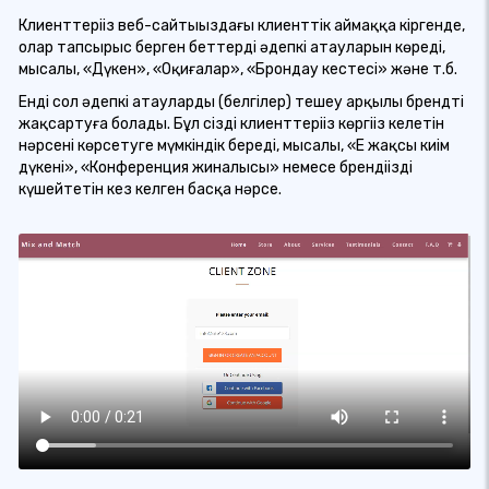
Клиенттеріңіз веб-сайтыңыздағы клиенттік аймаққа кіргенде,
олар тапсырыс берген беттердің әдепкі атауларын көреді,
мысалы, «Дүкен», «Оқиғалар», «Брондау кестесі» және т.б.
Енді сол әдепкі атауларды (белгілер) теңшеу арқылы брендті
жақсартуға болады. Бұл сіздің клиенттеріңіз көргіңіз келетін
нәрсені көрсетуге мүмкіндік береді, мысалы, «Ең жақсы киім
дүкені», «Конференция жиналысы» немесе брендіңізді
күшейтетін кез келген басқа нәрсе.