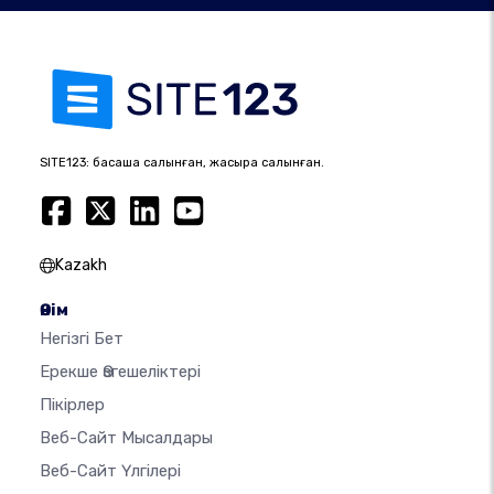
SITE123: басқаша салынған, жақсырақ салынған.
Kazakh
Өнім
Негізгі Бет
Ерекше Өзгешеліктері
Пікірлер
Веб-Сайт Мысалдары
Веб-Сайт Үлгілері