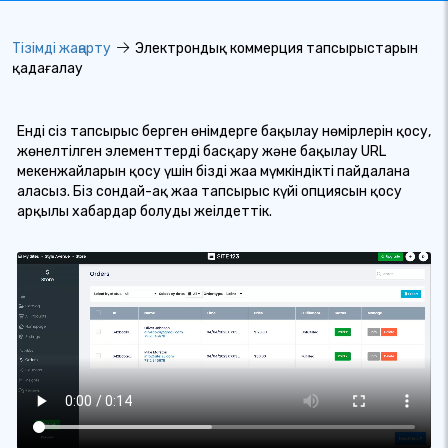
Тізімді жаңарту
Электрондық коммерция тапсырыстарын
қадағалау
Енді сіз тапсырыс берген өнімдерге бақылау нөмірлерін қосу,
жөнелтілген элементтерді басқару және бақылау URL
мекенжайларын қосу үшін біздің жаңа мүмкіндікті пайдалана
аласыз. Біз сондай-ақ жаңа тапсырыс күйі опциясын қосу
арқылы хабардар болуды жеңілдеттік.