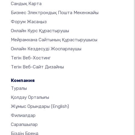
Сандық Карта
Бизнес Электрондық Пошта Мекенжайы
Форум Жасаңыз
Онлайн Курс Құрастырушы
Мейрамхана Сайтының Құрастырушысы
Онлайн Кездесуді Жоспарлаушы
Тегін Веб-Хостинг
Тегін Веб-Сайт Дизайны
Компания
Туралы
Қолдау Орталығы
Жұмыс Орындары
(English)
Филиалдар
Сарапшылар
Біздің Бренд