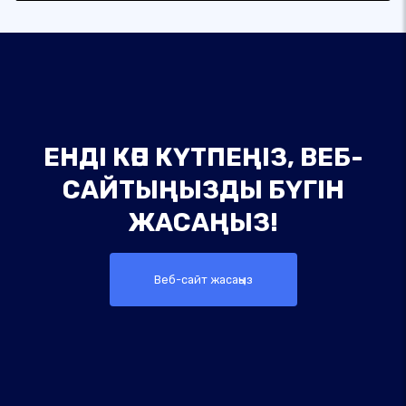
ЕНДІ КӨП КҮТПЕҢІЗ, ВЕБ-
САЙТЫҢЫЗДЫ БҮГІН
ЖАСАҢЫЗ!
Веб-сайт жасаңыз