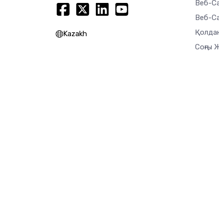
Веб-С
Веб-Са
Қолда
Kazakh
Соңғы 