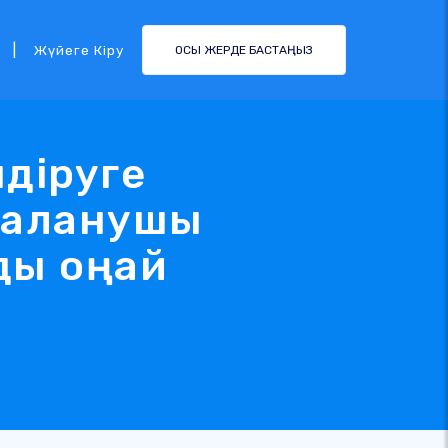
|
Жүйеге Кіру
ОСЫ ЖЕРДЕ БАСТАҢЫЗ
діруге
даланушы
ды оңай