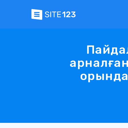
Пайда
арналға
орында