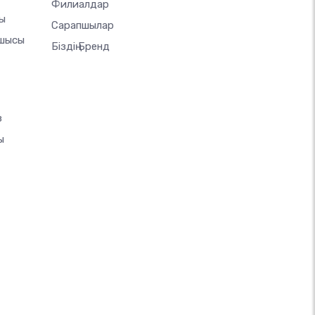
Филиалдар
шы
Сарапшылар
ушысы
Біздің Бренд
з
ы