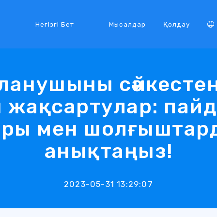
Негізгі Бет
Мысалдар
Қолдау
ланушыны сәйкестен
н жақсартулар: пай
ры мен шолғыштар
анықтаңыз!
2023-05-31 13:29:07