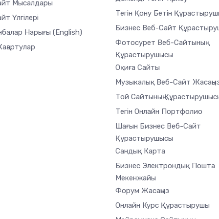
айт Мысалдары
Тегін Қону Бетін Құрастыру
йт Үлгілері
Бизнес Веб-Сайт Құрастыр
нбалар Нарығы
(English)
Фотосурет Веб-Сайтының
Жаңартулар
Құрастырушысы
Оқиға Сайты
Музыкалық Веб-Сайт Жасаңы
Той Сайтының Құрастырушыс
Тегін Онлайн Портфолио
Шағын Бизнес Веб-Сайт
Құрастырушысы
Сандық Карта
Бизнес Электрондық Пошта
Мекенжайы
Форум Жасаңыз
Онлайн Курс Құрастырушы