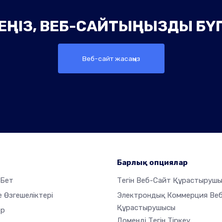
ТПЕҢІЗ, ВЕБ-САЙТЫҢЫЗДЫ БҮ
Веб-сайт жасаңыз
Барлық опциялар
 Бет
Тегін Веб-Сайт Құрастыруш
 Өзгешеліктері
Электрондық Коммерция Ве
Құрастырушысы
ер
Доменді Тегін Тіркеу