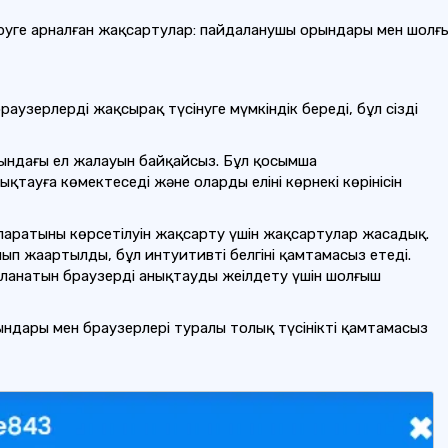
ге арналған жақсартулар: пайдаланушы орындары мен шолғыш
узерлерді жақсырақ түсінуге мүмкіндік береді, бұл сіздің
анындағы ел жалауын байқайсыз. Бұл қосымша
тауға көмектеседі және олардың елінің көрнекі көрінісін
аратының көрсетілуін жақсарту үшін жақсартулар жасадық.
п жаңартылды, бұл интуитивті белгіні қамтамасыз етеді.
аланатын браузерді анықтауды жеңілдету үшін шолғыш
ндары мен браузерлері туралы толық түсінікті қамтамасыз