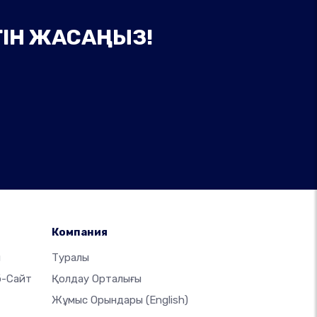
ГІН ЖАСАҢЫЗ!
Компания
ы
Туралы
б-Сайт
Қолдау Орталығы
Жұмыс Орындары
(English)