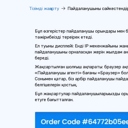
Тізімді жаңарту
Пайдаланушыны сәйкестендіру
Бұл өзгерістер пайдаланушы орындары мен бра
тәжірибеңізді тереңірек етеді.
Ел туының дисплейі: Енді IP мекенжайының ж
пайдаланушының орналасқан жерін жылдам анық
береді.
Жақсартылған шолғыш ақпараты: браузер ақп
«Пайдаланушы агенті» бағаны «Браузер» болы
Сонымен қатар, біз әрбір пайдаланушы пайд
белгішелерін қостық.
Бұл жақсартулар пайдаланушыларыңыздың оры
етуге бағытталған.