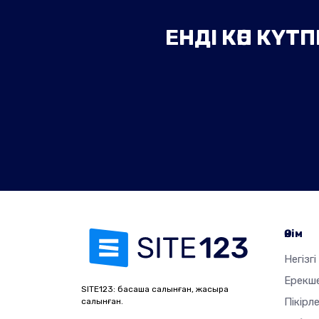
ЕНДІ КӨП КҮ
Өнім
Негізгі
Ерекше
SITE123: басқаша салынған, жақсырақ
Пікірл
салынған.