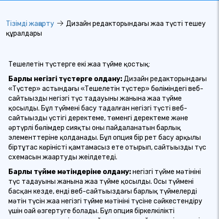
Тізімді жаңарту
Дизайн редакторындағы жаңа түсті теңшеу
құралдары
Теңшелетін түстерге екі жаңа түйме қостық:
Барлық негізгі түстерге қолдану:
Дизайн редакторындағы
«Түстер» астындағы «Теңшелетін түстер» бөліміндегі веб-
сайтыңыздың негізгі түс таңдауының жанына жаңа түйме
қосылды. Бұл түймені басу таңдалған негізгі түсті веб-
сайтыңыздың үстіңгі деректеме, төменгі деректеме және
әртүрлі бөлімдер сияқты оны пайдаланатын барлық
элементтеріне қолданады. Бұл опция бір рет басу арқылы
біртұтас көріністі қамтамасыз ете отырып, сайтыңыздың түс
схемасын жаңартуды жеңілдетеді.
Барлық түйме мәтіндеріне қолдану:
негізгі түйме мәтінінің
түс таңдауының жанына жаңа түйме қосылды. Осы түймені
басқан кезде, енді веб-сайтыңыздағы барлық түймелердің
мәтін түсін жаңа негізгі түйме мәтінінің түсіне сәйкестендіру
үшін оңай өзгертуге болады. Бұл опция біркелкілікті