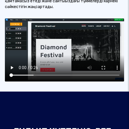
қамтамасыз етеді және сайтыңыздағы түймелердің көрнекі
сәйкестігін жақсартады.