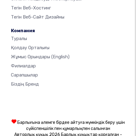
Тегін Веб-Хостинг
Тегін Веб-Сайт Дизайны
Компания
Туралы
Қолдау Орталығы
Жұмыс Орындары
(English)
Филиалдар
Сарапшылар
Біздің Бренд
Барлығына әлемге бірдеңе айтуға мүмкіндік беру үшін
сүйіспеншілік пен құмарлықпен салынған
Авторлық құқық 2026 Барлық құқықтар қорғалған -