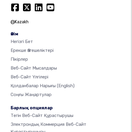
Kazakh
Өнім
Негізгі Бет
Ерекше Өзгешеліктері
Пікірлер
Веб-Сайт Мысалдары
Веб-Сайт Үлгілері
Қолданбалар Нарығы
(English)
Соңғы Жаңартулар
Барлық опциялар
Тегін Веб-Сайт Құрастырушы
Электрондық Коммерция Веб-Сайт
Құрастырушысы