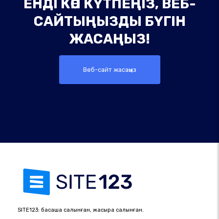
ЕНДІ КӨП КҮТПЕҢІЗ, ВЕБ-
САЙТЫҢЫЗДЫ БҮГІН
ЖАСАҢЫЗ!
Веб-сайт жасаңыз
SITE123: басқаша салынған, жақсырақ салынған.