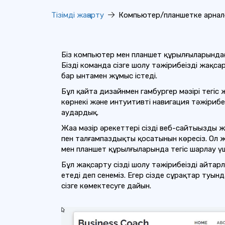
Тізімді жаңарту
Компьютер/планшетке арналға
Біз компьютер мен планшет құрылғыларындағы 
Біздің команда сізге шолу тәжірибеңізді жақ
бар ынтамен жұмыс істеді.
Бұл қайта дизайнмен гамбургер мәзірі тегіс 
көрнекі және интуитивті навигация тәжірибе
аудардық.
Жаңа мәзір әрекеттері сіздің веб-сайтыңызды
пен талғампаздықты қосатынын көресіз. Ол 
мен планшет құрылғыларында тегіс шарлау 
Бұл жақсарту сіздің шолу тәжірибеңізді айта
етеді деп сенеміз. Егер сізде сұрақтар туын
сізге көмектесуге дайын.