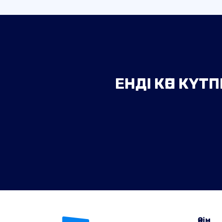
ЕНДІ КӨП КҮ
Өнім