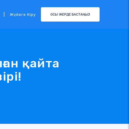
|
Жүйеге Кіру
ОСЫ ЖЕРДЕ БАСТАҢЫЗ
ған қайта
ірі!