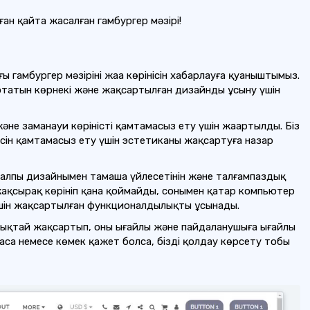
н қайта жасалған гамбургер мәзірі!
гамбургер мәзірінің жаңа көрінісін хабарлауға қуаныштымыз.
сартатын көрнекі және жақсартылған дизайнды ұсыну үшін
және заманауи көріністі қамтамасыз ету үшін жаңартылды. Біз
сін қамтамасыз ету үшін эстетиканы жақсартуға назар
ң жалпы дизайнымен тамаша үйлесетінін және талғампаздық
жақсырақ көрініп қана қоймайды, сонымен қатар компьютер
үшін жақсартылған функционалдылықты ұсынады.
рлықтай жақсартып, оны ыңғайлы және пайдаланушыға ыңғайлы
даса немесе көмек қажет болса, біздің қолдау көрсету тобы