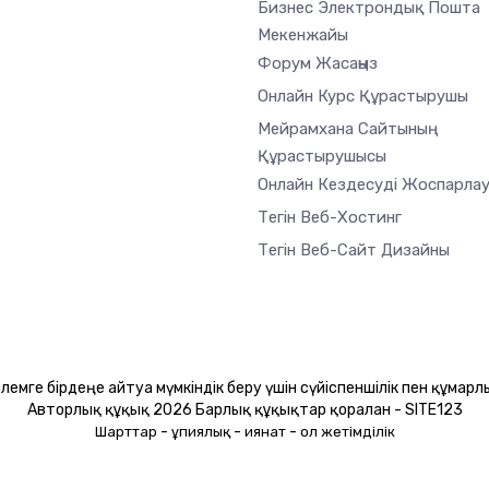
Бизнес Электрондық Пошта
Мекенжайы
Форум Жасаңыз
Онлайн Курс Құрастырушы
Мейрамхана Сайтының
Құрастырушысы
Онлайн Кездесуді Жоспарла
Тегін Веб-Хостинг
Тегін Веб-Сайт Дизайны
лемге бірдеңе айтуға мүмкіндік беру үшін сүйіспеншілік пен құмар
Авторлық құқық 2026 Барлық құқықтар қорғалған - SITE123
-
-
-
Шарттар
Құпиялық
Қиянат
Қол жетімділік