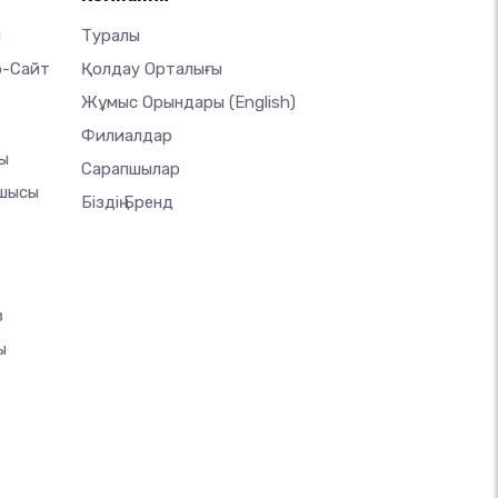
ы
Туралы
б-Сайт
Қолдау Орталығы
Жұмыс Орындары
(English)
Филиалдар
шы
Сарапшылар
ушысы
Біздің Бренд
з
ы