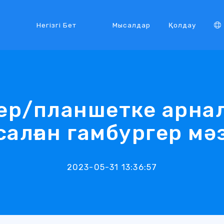
Негізгі Бет
Мысалдар
Қолдау
р/планшетке арнал
алған гамбургер мәз
2023-05-31 13:36:57