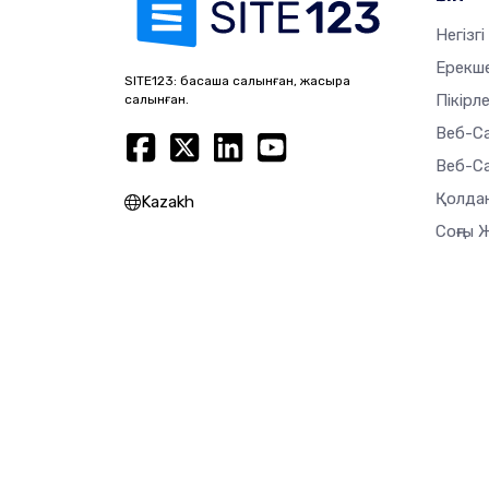
Негізгі
Ерекше
SITE123: басқаша салынған, жақсырақ
Пікірл
салынған.
Веб-С
Веб-Са
Қолда
Kazakh
Соңғы 