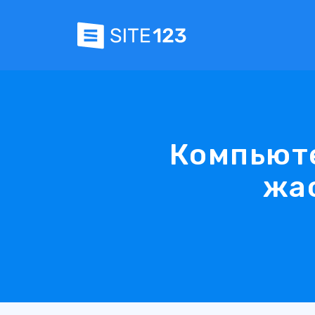
Компьюте
жас