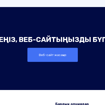
ТПЕҢІЗ, ВЕБ-САЙТЫҢЫЗДЫ БҮ
Веб-сайт жасаңыз
Барлық опциялар