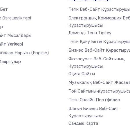
 Бет
Тегін Веб-Сайт Құрастыруш
 Өзгешеліктері
Электрондық Коммерция Ве
Құрастырушысы
ер
Доменді Тегін Тіркеу
айт Мысалдары
Тегін Қону Бетін Құрастыру
йт Үлгілері
Бизнес Веб-Сайт Құрастыр
нбалар Нарығы
(English)
Фотосурет Веб-Сайтының
Жаңартулар
Құрастырушысы
Оқиға Сайты
Музыкалық Веб-Сайт Жасаңы
Той Сайтының Құрастырушыс
Тегін Онлайн Портфолио
Шағын Бизнес Веб-Сайт
Құрастырушысы
Сандық Карта