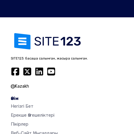
SITE123: басқаша салынған, жақсырақ салынған.
Kazakh
Өнім
Негізгі Бет
Ерекше Өзгешеліктері
Пікірлер
Веб-Сайт Мысалдары