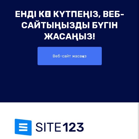
ЕНДІ КӨП КҮТПЕҢІЗ, ВЕБ-
САЙТЫҢЫЗДЫ БҮГІН
ЖАСАҢЫЗ!
Веб-сайт жасаңыз