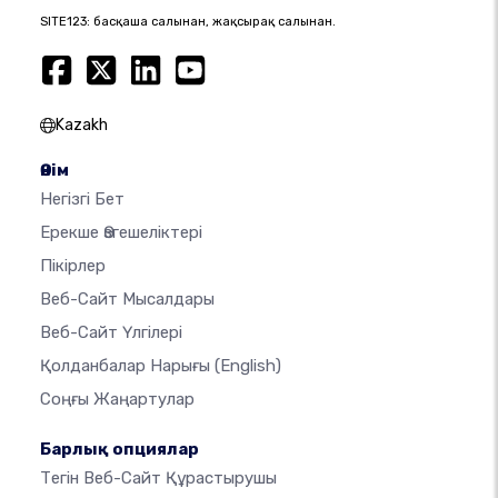
SITE123: басқаша салынған, жақсырақ салынған.
Kazakh
Өнім
Негізгі Бет
Ерекше Өзгешеліктері
Пікірлер
Веб-Сайт Мысалдары
Веб-Сайт Үлгілері
Қолданбалар Нарығы
(English)
Соңғы Жаңартулар
Барлық опциялар
Тегін Веб-Сайт Құрастырушы