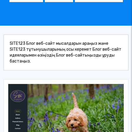
SITE123 Блог веб-сайт мысалдарын қараңыз және
SITE123 тұтынушыларының осы керемет Блог веб-сайт
идеяларымен өзіңіздің Блог веб-сайтыңызды құруды
бастаңыз.