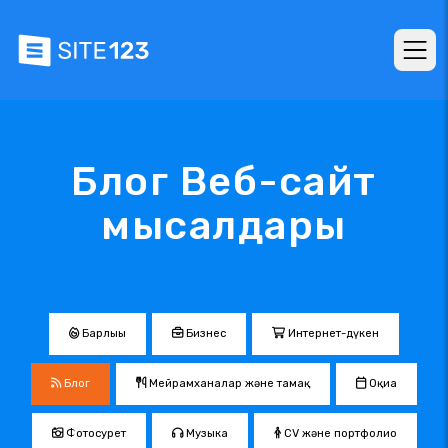
Блог Веб-сайт
мысалдары
Барлығы
Бизнес
Интернет-дүкен
Блог
Мейрамханалар және тамақ
Оқиға
Фотосурет
Музыка
CV және портфолио