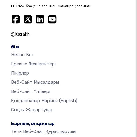
SITE123: басқаша салынған, жақсырақ салынған.
Kazakh
Өнім
Негізгі Бет
Ерекше Өзгешеліктері
Пікірлер
Веб-Сайт Мысалдары
Веб-Сайт Үлгілері
Қолданбалар Нарығы
(English)
Соңғы Жаңартулар
Барлық опциялар
Тегін Веб-Сайт Құрастырушы