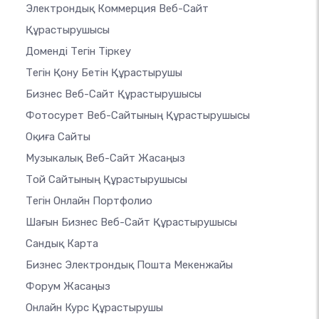
Электрондық Коммерция Веб-Сайт
Құрастырушысы
Доменді Тегін Тіркеу
Тегін Қону Бетін Құрастырушы
Бизнес Веб-Сайт Құрастырушысы
Фотосурет Веб-Сайтының Құрастырушысы
Оқиға Сайты
Музыкалық Веб-Сайт Жасаңыз
Той Сайтының Құрастырушысы
Тегін Онлайн Портфолио
Шағын Бизнес Веб-Сайт Құрастырушысы
Сандық Карта
Бизнес Электрондық Пошта Мекенжайы
Форум Жасаңыз
Онлайн Курс Құрастырушы