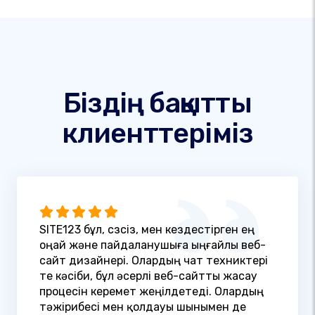
Біздің бақытты
клиенттеріміз
SITE123 бұл, сөзсіз, мен кездестірген ең
оңай және пайдаланушыға ыңғайлы веб-
сайт дизайнері. Олардың чат техниктері
өте кәсіби, бұл әсерлі веб-сайтты жасау
процесін керемет жеңілдетеді. Олардың
тәжірибесі мен қолдауы шынымен де