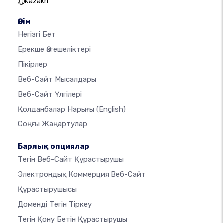
Kazakh
Өнім
Негізгі Бет
Ерекше Өзгешеліктері
Пікірлер
Веб-Сайт Мысалдары
Веб-Сайт Үлгілері
Қолданбалар Нарығы
(English)
Соңғы Жаңартулар
Барлық опциялар
Тегін Веб-Сайт Құрастырушы
Электрондық Коммерция Веб-Сайт
Құрастырушысы
Доменді Тегін Тіркеу
Тегін Қону Бетін Құрастырушы