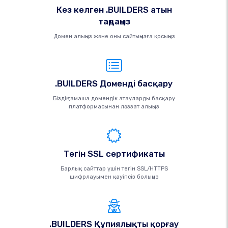
Кез келген .BUILDERS атын
таңдаңыз
Домен алыңыз және оны сайтыңызға қосыңыз
.BUILDERS Доменді басқару
Біздің тамаша домендік атауларды басқару
платформасынан ләззат алыңыз
Тегін SSL сертификаты
Барлық сайттар үшін тегін SSL/HTTPS
шифрлауымен қауіпсіз болыңыз
.BUILDERS Құпиялықты қорғау