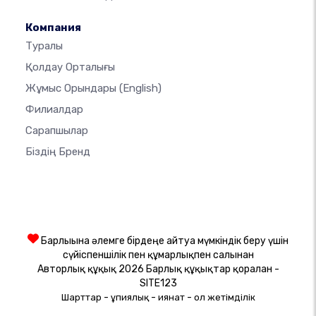
Компания
Туралы
Қолдау Орталығы
Жұмыс Орындары
(English)
Филиалдар
Сарапшылар
Біздің Бренд
Барлығына әлемге бірдеңе айтуға мүмкіндік беру үшін
сүйіспеншілік пен құмарлықпен салынған
Авторлық құқық 2026 Барлық құқықтар қорғалған -
SITE123
-
-
-
Шарттар
Құпиялық
Қиянат
Қол жетімділік