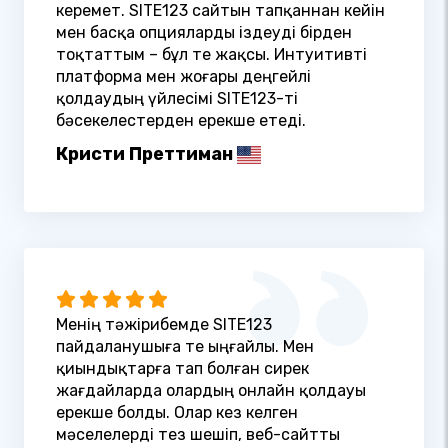
керемет. SITE123 сайтын тапқаннан кейін
мен басқа опцияларды іздеуді бірден
тоқтаттым – бұл өте жақсы. Интуитивті
платформа мен жоғары деңгейлі
қолдаудың үйлесімі SITE123-ті
бәсекелестерден ерекше етеді.
Кристи Преттиман
Менің тәжірибемде SITE123
пайдаланушыға өте ыңғайлы. Мен
қиындықтарға тап болған сирек
жағдайларда олардың онлайн қолдауы
ерекше болды. Олар кез келген
мәселелерді тез шешіп, веб-сайтты