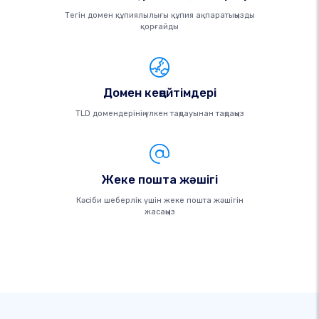
Тегін домен құпиялылығы құпия ақпаратыңызды
қорғайды
Домен кеңейтімдері
TLD домендерінің үлкен таңдауынан таңдаңыз
Жеке пошта жәшігі
Кәсіби шеберлік үшін жеке пошта жәшігін
жасаңыз