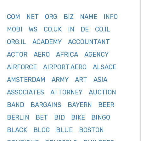
COM
NET
ORG
BIZ
NAME
INFO
MOBI
WS
CO.UK
IN
DE
CO.IL
ORG.IL
ACADEMY
ACCOUNTANT
ACTOR
AERO
AFRICA
AGENCY
AIRFORCE
AIRPORT.AERO
ALSACE
AMSTERDAM
ARMY
ART
ASIA
ASSOCIATES
ATTORNEY
AUCTION
BAND
BARGAINS
BAYERN
BEER
BERLIN
BET
BID
BIKE
BINGO
BLACK
BLOG
BLUE
BOSTON