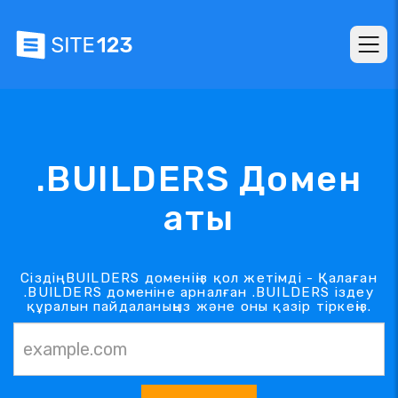
.BUILDERS Домен
аты
Сіздің .BUILDERS доменіңіз қол жетімді - Қалаған
.BUILDERS доменіне арналған .BUILDERS іздеу
құралын пайдаланыңыз және оны қазір тіркеңіз.