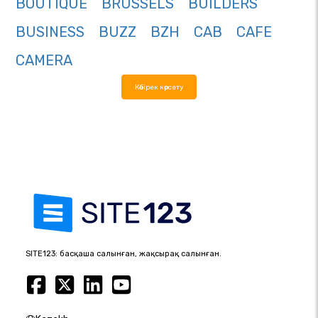
BOUTIQUE
BRUSSELS
BUILDERS
BUSINESS
BUZZ
BZH
CAB
CAFE
CAMERA
Көбірек көрсету
SITE123: басқаша салынған, жақсырақ салынған.