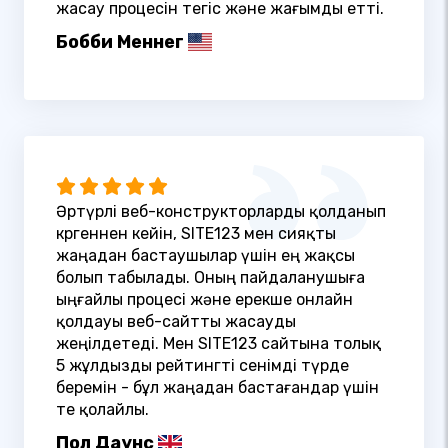
жасау процесін тегіс және жағымды етті.
Бобби Меннег
Әртүрлі веб-конструкторларды қолданып
көргеннен кейін, SITE123 мен сияқты
жаңадан бастаушылар үшін ең жақсы
болып табылады. Оның пайдаланушыға
ыңғайлы процесі және ерекше онлайн
қолдауы веб-сайтты жасауды
жеңілдетеді. Мен SITE123 сайтына толық
5 жұлдызды рейтингті сенімді түрде
беремін - бұл жаңадан бастағандар үшін
өте қолайлы.
Пол Даунс