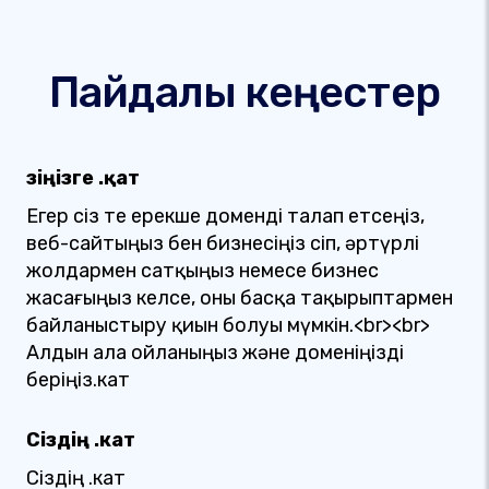
Пайдалы кеңестер
Өзіңізге .қат
Егер сіз өте ерекше доменді талап етсеңіз,
веб-сайтыңыз бен бизнесіңіз өсіп, әртүрлі
жолдармен сатқыңыз немесе бизнес
жасағыңыз келсе, оны басқа тақырыптармен
байланыстыру қиын болуы мүмкін.<br><br>
Алдын ала ойланыңыз және доменіңізді
беріңіз.кат
Сіздің .кат
Сіздің .кат