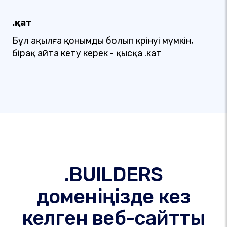
.қат
Бұл ақылға қонымды болып көрінуі мүмкін,
бірақ айта кету керек - қысқа .кат
.BUILDERS
доменіңізде кез
келген веб-сайтты