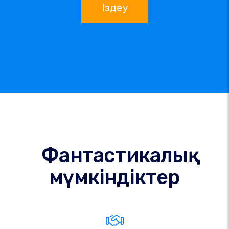
Іздеу
Фантастикалық
мүмкіндіктер