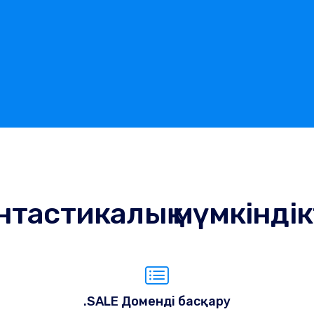
тастикалық мүмкінді
.SALE Доменді басқару