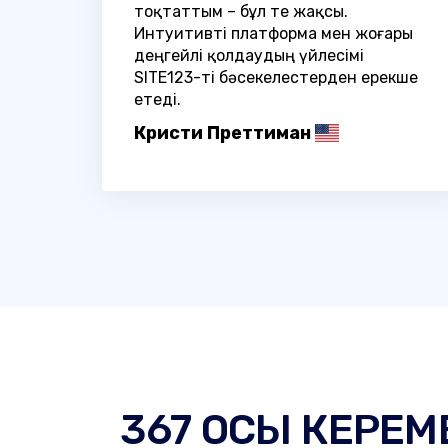
тоқтаттым – бұл өте жақсы.
Интуитивті платформа мен жоғары
деңгейлі қолдаудың үйлесімі
SITE123-ті бәсекелестерден ерекше
етеді.
Кристи Преттиман
367 ОСЫ КЕРЕМ