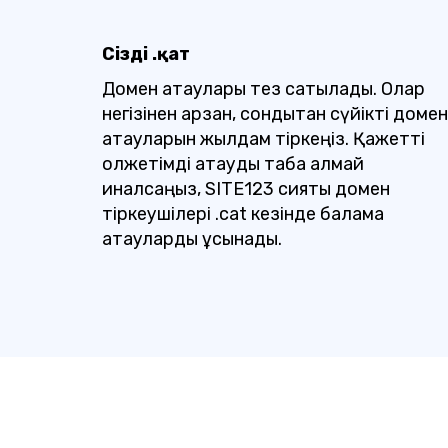
Сіздің .қат
Домен атаулары тез сатылады. Олар
негізінен арзан, сондықтан сүйікті домен
атауларын жылдам тіркеңіз. Қажетті
қолжетімді атауды таба алмай
қиналсаңыз, SITE123 сияқты домен
тіркеушілері .cat кезінде балама
атауларды ұсынады.