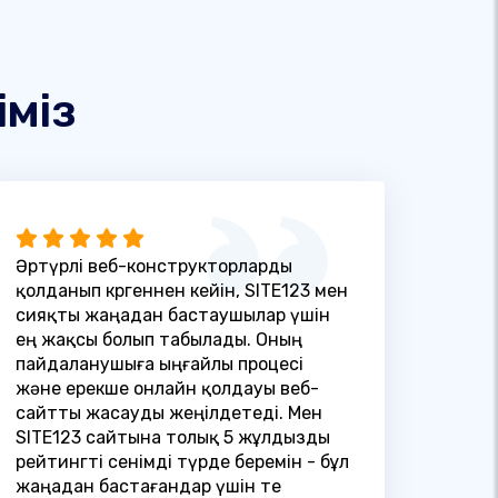
іміз
Әртүрлі веб-конструкторларды
қолданып көргеннен кейін, SITE123 мен
сияқты жаңадан бастаушылар үшін
ең жақсы болып табылады. Оның
пайдаланушыға ыңғайлы процесі
және ерекше онлайн қолдауы веб-
сайтты жасауды жеңілдетеді. Мен
SITE123 сайтына толық 5 жұлдызды
рейтингті сенімді түрде беремін - бұл
жаңадан бастағандар үшін өте