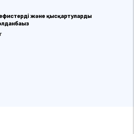
ефистерді және қысқартуларды
олданбаңыз
ат