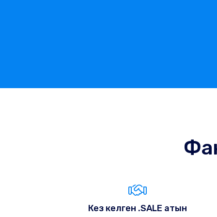
Фан
Кез келген .SALE атын