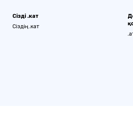
Сіздің .кат
Д
қ
Сіздің .кат
.қ