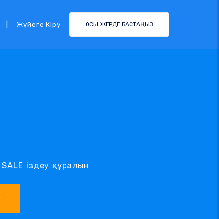
|
Жүйеге Кіру
ОСЫ ЖЕРДЕ БАСТАҢЫЗ
 .SALE іздеу құралын
у