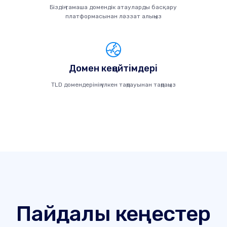
Біздің тамаша домендік атауларды басқару
платформасынан ләззат алыңыз
Домен кеңейтімдері
TLD домендерінің үлкен таңдауынан таңдаңыз
Пайдалы кеңестер