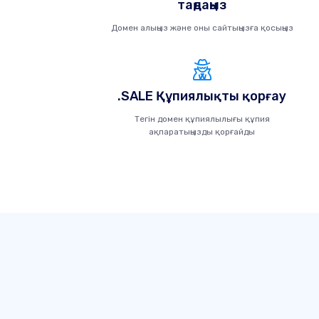
таңдаңыз
Домен алыңыз және оны сайтыңызға қосыңыз
.SALE Құпиялықты қорғау
Тегін домен құпиялылығы құпия
ақпаратыңызды қорғайды