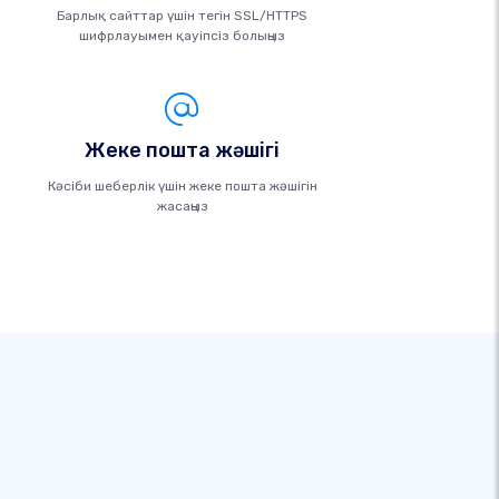
Барлық сайттар үшін тегін SSL/HTTPS
шифрлауымен қауіпсіз болыңыз
Жеке пошта жәшігі
Кәсіби шеберлік үшін жеке пошта жәшігін
жасаңыз