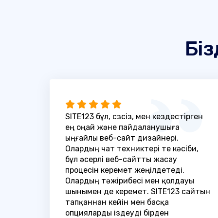
Біз
SITE123 бұл, сөзсіз, мен кездестірген
ең оңай және пайдаланушыға
ыңғайлы веб-сайт дизайнері.
Олардың чат техниктері өте кәсіби,
бұл әсерлі веб-сайтты жасау
процесін керемет жеңілдетеді.
Олардың тәжірибесі мен қолдауы
шынымен де керемет. SITE123 сайтын
тапқаннан кейін мен басқа
опцияларды іздеуді бірден