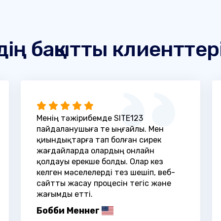
дің бақытты клиенттер
Менің тәжірибемде SITE123
пайдаланушыға өте ыңғайлы. Мен
қиындықтарға тап болған сирек
жағдайларда олардың онлайн
қолдауы ерекше болды. Олар кез
келген мәселелерді тез шешіп, веб-
сайтты жасау процесін тегіс және
жағымды етті.
Бобби Меннег