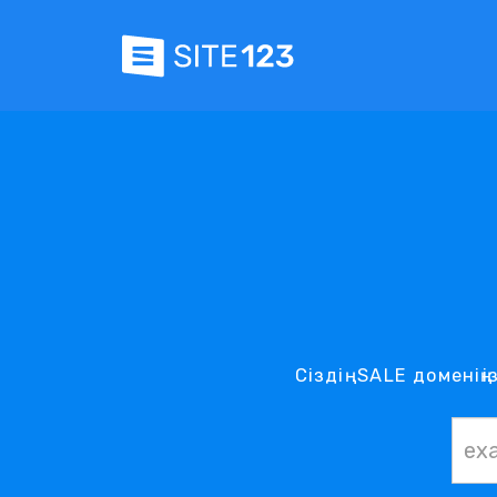
Сіздің .SALE домені