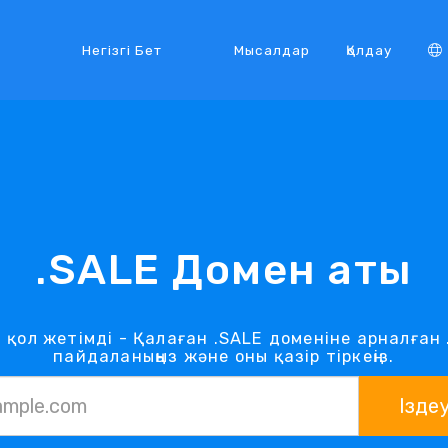
Негізгі Бет
Мысалдар
Қолдау
.SALE Домен аты
ңіз қол жетімді - Қалаған .SALE доменіне арналған
пайдаланыңыз және оны қазір тіркеңіз.
Ізде