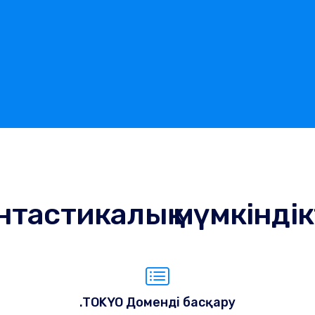
тастикалық мүмкінді
.TOKYO Доменді басқару