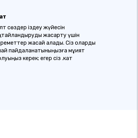
кат
ілт сөздер іздеу жүйесін
ңтайландыруды жақсарту үшін
ереметтер жасай алады. Сіз оларды
алай пайдаланатыныңызға мұқият
луыңыз керек; егер сіз .кат