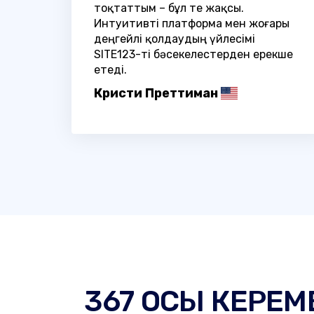
тоқтаттым – бұл өте жақсы.
Интуитивті платформа мен жоғары
деңгейлі қолдаудың үйлесімі
SITE123-ті бәсекелестерден ерекше
етеді.
Кристи Преттиман
367 ОСЫ КЕРЕМ