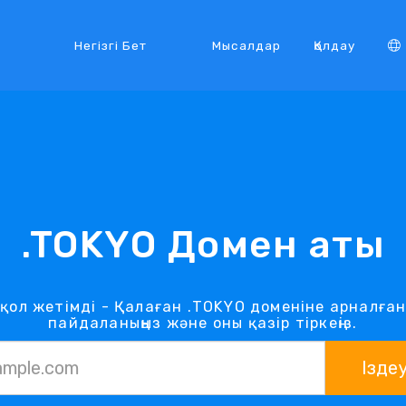
Негізгі Бет
Мысалдар
Қолдау
.TOKYO Домен аты
із қол жетімді - Қалаған .TOKYO доменіне арналға
пайдаланыңыз және оны қазір тіркеңіз.
Ізде