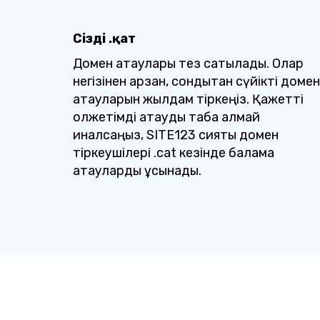
Сіздің .қат
Домен атаулары тез сатылады. Олар
негізінен арзан, сондықтан сүйікті домен
атауларын жылдам тіркеңіз. Қажетті
қолжетімді атауды таба алмай
қиналсаңыз, SITE123 сияқты домен
тіркеушілері .cat кезінде балама
атауларды ұсынады.