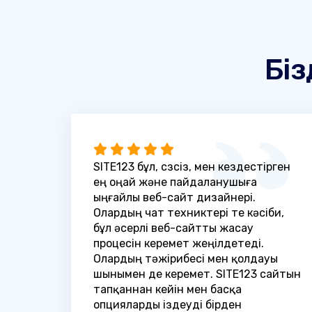
Біз
SITE123 бұл, сөзсіз, мен кездестірген
ең оңай және пайдаланушыға
ыңғайлы веб-сайт дизайнері.
Олардың чат техниктері өте кәсіби,
бұл әсерлі веб-сайтты жасау
процесін керемет жеңілдетеді.
Олардың тәжірибесі мен қолдауы
шынымен де керемет. SITE123 сайтын
тапқаннан кейін мен басқа
опцияларды іздеуді бірден