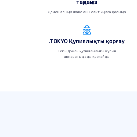
таңдаңыз
Домен алыңыз және оны сайтыңызға қосыңыз
.TOKYO Құпиялықты қорғау
Тегін домен құпиялылығы құпия
ақпаратыңызды қорғайды