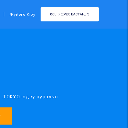
|
Жүйеге Кіру
ОСЫ ЖЕРДЕ БАСТАҢЫЗ
н .TOKYO іздеу құралын
у