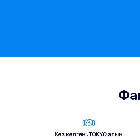
Фан
Кез келген .TOKYO атын