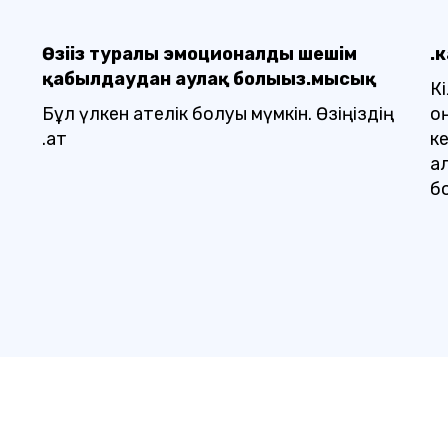
Өзіңіз туралы эмоционалды шешім
.
қабылдаудан аулақ болыңыз.мысық
К
Бұл үлкен қателік болуы мүмкін. Өзіңіздің
о
.қат
к
қ
бо