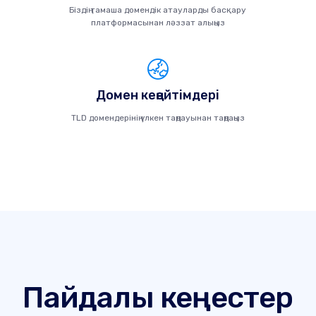
Біздің тамаша домендік атауларды басқару
платформасынан ләззат алыңыз
Домен кеңейтімдері
TLD домендерінің үлкен таңдауынан таңдаңыз
Пайдалы кеңестер