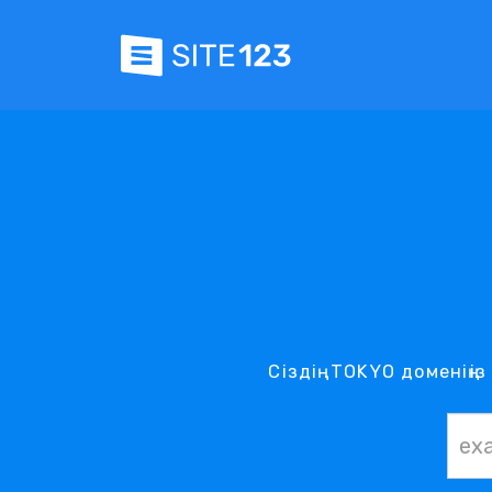
Сіздің .TOKYO доменің