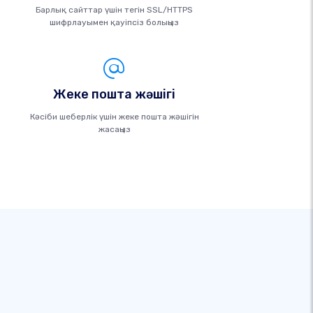
Барлық сайттар үшін тегін SSL/HTTPS
шифрлауымен қауіпсіз болыңыз
Жеке пошта жәшігі
Кәсіби шеберлік үшін жеке пошта жәшігін
жасаңыз