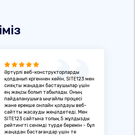
іміз
Әртүрлі веб-конструкторларды
қолданып көргеннен кейін, SITE123 мен
сияқты жаңадан бастаушылар үшін
ең жақсы болып табылады. Оның
пайдаланушыға ыңғайлы процесі
және ерекше онлайн қолдауы веб-
сайтты жасауды жеңілдетеді. Мен
SITE123 сайтына толық 5 жұлдызды
рейтингті сенімді түрде беремін - бұл
жаңадан бастағандар үшін өте