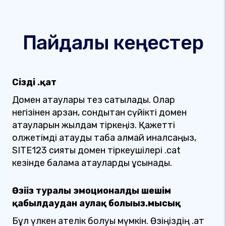
Пайдалы кеңестер
Сіздің .қат
Домен атаулары тез сатылады. Олар
негізінен арзан, сондықтан сүйікті домен
атауларын жылдам тіркеңіз. Қажетті
қолжетімді атауды таба алмай қиналсаңыз,
SITE123 сияқты домен тіркеушілері .cat
кезінде балама атауларды ұсынады.
Өзіңіз туралы эмоционалды шешім
қабылдаудан аулақ болыңыз.мысық
Бұл үлкен қателік болуы мүмкін. Өзіңіздің .қат