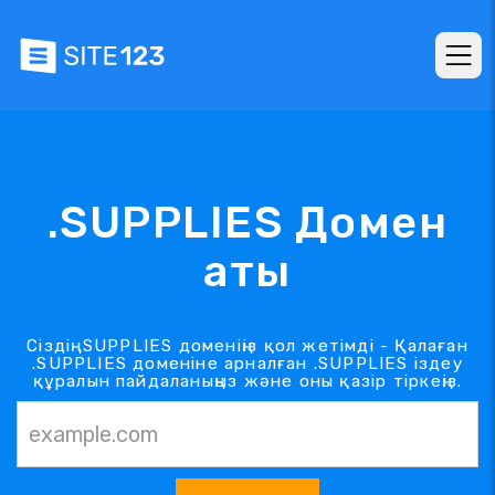
.SUPPLIES Домен
аты
Сіздің .SUPPLIES доменіңіз қол жетімді - Қалаған
.SUPPLIES доменіне арналған .SUPPLIES іздеу
құралын пайдаланыңыз және оны қазір тіркеңіз.