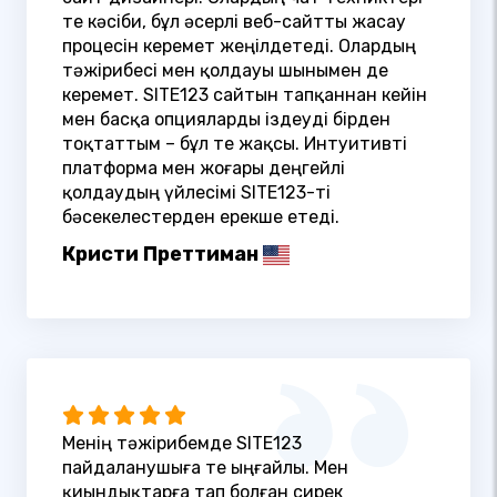
өте кәсіби, бұл әсерлі веб-сайтты жасау
процесін керемет жеңілдетеді. Олардың
тәжірибесі мен қолдауы шынымен де
керемет. SITE123 сайтын тапқаннан кейін
мен басқа опцияларды іздеуді бірден
тоқтаттым – бұл өте жақсы. Интуитивті
платформа мен жоғары деңгейлі
қолдаудың үйлесімі SITE123-ті
бәсекелестерден ерекше етеді.
Кристи Преттиман
Менің тәжірибемде SITE123
пайдаланушыға өте ыңғайлы. Мен
қиындықтарға тап болған сирек