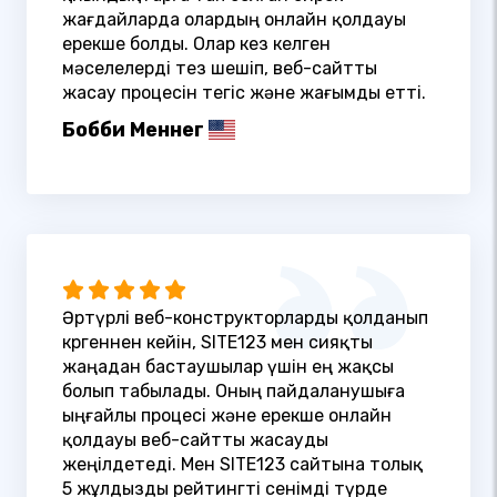
жағдайларда олардың онлайн қолдауы
ерекше болды. Олар кез келген
мәселелерді тез шешіп, веб-сайтты
жасау процесін тегіс және жағымды етті.
Бобби Меннег
Әртүрлі веб-конструкторларды қолданып
көргеннен кейін, SITE123 мен сияқты
жаңадан бастаушылар үшін ең жақсы
болып табылады. Оның пайдаланушыға
ыңғайлы процесі және ерекше онлайн
қолдауы веб-сайтты жасауды
жеңілдетеді. Мен SITE123 сайтына толық
5 жұлдызды рейтингті сенімді түрде