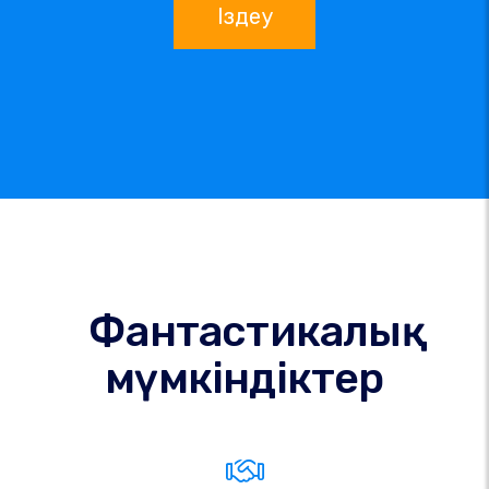
Іздеу
Фантастикалық
мүмкіндіктер