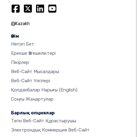
Kazakh
Өнім
Негізгі Бет
Ерекше Өзгешеліктері
Пікірлер
Веб-Сайт Мысалдары
Веб-Сайт Үлгілері
Қолданбалар Нарығы
(English)
Соңғы Жаңартулар
Барлық опциялар
Тегін Веб-Сайт Құрастырушы
Электрондық Коммерция Веб-Сайт