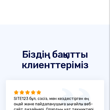
Біздің бақытты
клиенттеріміз
SITE123 бұл, сөзсіз, мен кездестірген ең
оңай және пайдаланушыға ыңғайлы веб-
сайт дизайнері. Олардың чат техниктері