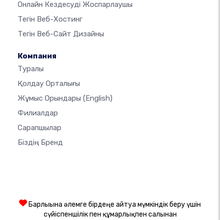
Онлайн Кездесуді Жоспарлаушы
Тегін Веб-Хостинг
Тегін Веб-Сайт Дизайны
Компания
Туралы
Қолдау Орталығы
Жұмыс Орындары
(English)
Филиалдар
Сарапшылар
Біздің Бренд
Барлығына әлемге бірдеңе айтуға мүмкіндік беру үшін
сүйіспеншілік пен құмарлықпен салынған