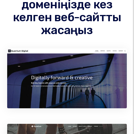
доменіңізде кез
келген веб-сайтты
жасаңыз