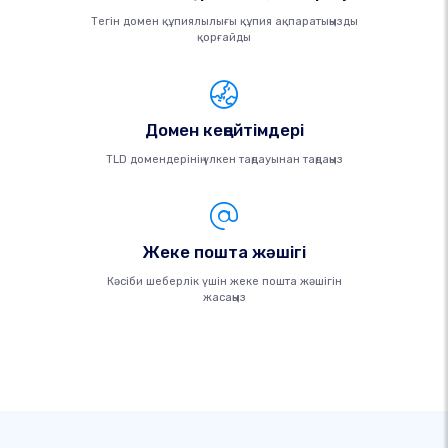
Тегін домен құпиялылығы құпия ақпаратыңызды
қорғайды
Домен кеңейтімдері
TLD домендерінің үлкен таңдауынан таңдаңыз
Жеке пошта жәшігі
Кәсіби шеберлік үшін жеке пошта жәшігін
жасаңыз