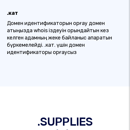
.кат
Домен идентификаторын қорғау домен
атыңызда whois іздеуін орындайтын кез
келген адамның жеке байланыс ақпаратын
бүркемелейді. .кат. үшін домен
идентификаторы қорғаусыз
.SUPPLIES