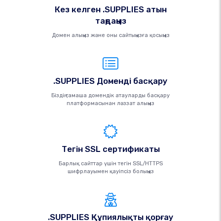
Кез келген .SUPPLIES атын
таңдаңыз
Домен алыңыз және оны сайтыңызға қосыңыз
.SUPPLIES Доменді басқару
Біздің тамаша домендік атауларды басқару
платформасынан ләззат алыңыз
Тегін SSL сертификаты
Барлық сайттар үшін тегін SSL/HTTPS
шифрлауымен қауіпсіз болыңыз
.SUPPLIES Құпиялықты қорғау