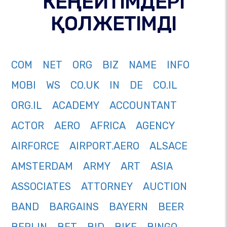
КЕҢЕЙТІМДЕРІ
ҚОЛЖЕТІМДІ
COM
NET
ORG
BIZ
NAME
INFO
MOBI
WS
CO.UK
IN
DE
CO.IL
ORG.IL
ACADEMY
ACCOUNTANT
ACTOR
AERO
AFRICA
AGENCY
AIRFORCE
AIRPORT.AERO
ALSACE
AMSTERDAM
ARMY
ART
ASIA
ASSOCIATES
ATTORNEY
AUCTION
BAND
BARGAINS
BAYERN
BEER