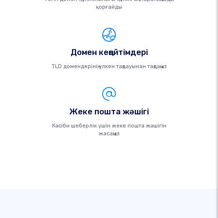
қорғайды
Домен кеңейтімдері
TLD домендерінің үлкен таңдауынан таңдаңыз
Жеке пошта жәшігі
Кәсіби шеберлік үшін жеке пошта жәшігін
жасаңыз