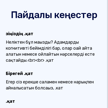
Пайдалы кеңестер
Өзіңіздің .қат
Неліктен бұл маңызды? Адамдардың
когнитивті бейімділігі бар, олар оңай айта
алатын немесе ойлайтын нәрселерді есте
сақтайды.<br><br> .қат
Бірегей .қат
Егер сіз ерекше саламен немесе нарықпен
айналысатын болсаңыз, .кат
.қат