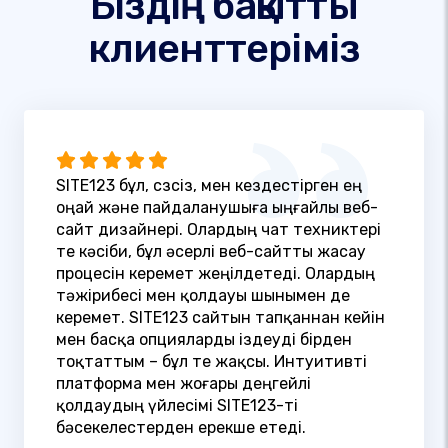
Біздің бақытты
клиенттеріміз
SITE123 бұл, сөзсіз, мен кездестірген ең
оңай және пайдаланушыға ыңғайлы веб-
сайт дизайнері. Олардың чат техниктері
өте кәсіби, бұл әсерлі веб-сайтты жасау
процесін керемет жеңілдетеді. Олардың
тәжірибесі мен қолдауы шынымен де
керемет. SITE123 сайтын тапқаннан кейін
мен басқа опцияларды іздеуді бірден
тоқтаттым – бұл өте жақсы. Интуитивті
платформа мен жоғары деңгейлі
қолдаудың үйлесімі SITE123-ті
бәсекелестерден ерекше етеді.