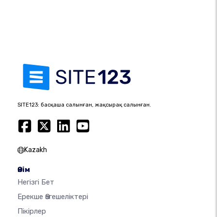
SITE123: басқаша салынған, жақсырақ салынған.
Kazakh
Өнім
Негізгі Бет
Ерекше Өзгешеліктері
Пікірлер