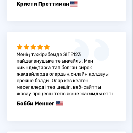
Кристи Преттиман
Менің тәжірибемде SITE123
пайдаланушыға өте ыңғайлы. Мен
қиындықтарға тап болған сирек
жағдайларда олардың онлайн қолдауы
ерекше болды. Олар кез келген
мәселелерді тез шешіп, веб-сайтты
жасау процесін тегіс және жағымды етті.
Бобби Меннег