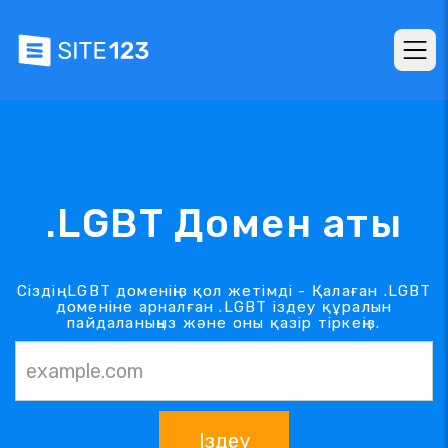
.LGBT Домен аты
Сіздің .LGBT доменіңіз қол жетімді - Қалаған .LGBT
доменіне арналған .LGBT іздеу құралын
пайдаланыңыз және оны қазір тіркеңіз.
Іздеу