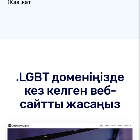
Жаңа .кат
.LGBT доменіңізде
кез келген веб-
сайтты жасаңыз