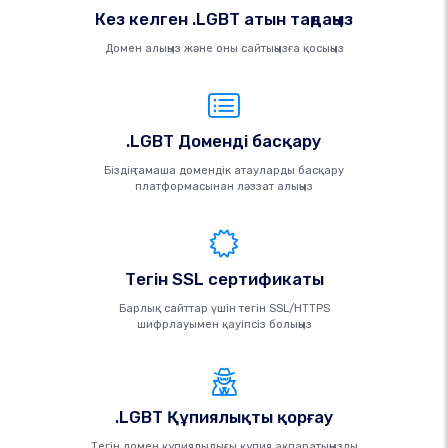
Кез келген .LGBT атын таңдаңыз
Домен алыңыз және оны сайтыңызға қосыңыз
.LGBT Доменді басқару
Біздің тамаша домендік атауларды басқару
платформасынан ләззат алыңыз
Тегін SSL сертификаты
Барлық сайттар үшін тегін SSL/HTTPS
шифрлауымен қауіпсіз болыңыз
.LGBT Құпиялықты қорғау
Тегін домен құпиялылығы құпия ақпаратыңызды