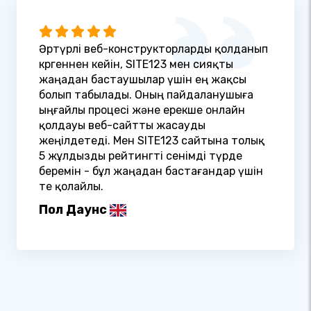
Әртүрлі веб-конструкторларды қолданып
көргеннен кейін, SITE123 мен сияқты
жаңадан бастаушылар үшін ең жақсы
болып табылады. Оның пайдаланушыға
ыңғайлы процесі және ерекше онлайн
қолдауы веб-сайтты жасауды
жеңілдетеді. Мен SITE123 сайтына толық
5 жұлдызды рейтингті сенімді түрде
беремін - бұл жаңадан бастағандар үшін
өте қолайлы.
Пол Даунс