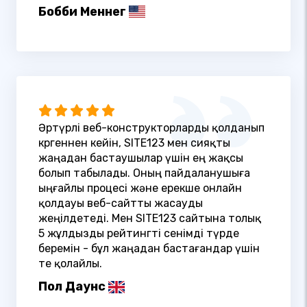
Бобби Меннег
Әртүрлі веб-конструкторларды қолданып
көргеннен кейін, SITE123 мен сияқты
жаңадан бастаушылар үшін ең жақсы
болып табылады. Оның пайдаланушыға
ыңғайлы процесі және ерекше онлайн
қолдауы веб-сайтты жасауды
жеңілдетеді. Мен SITE123 сайтына толық
5 жұлдызды рейтингті сенімді түрде
беремін - бұл жаңадан бастағандар үшін
өте қолайлы.
Пол Даунс