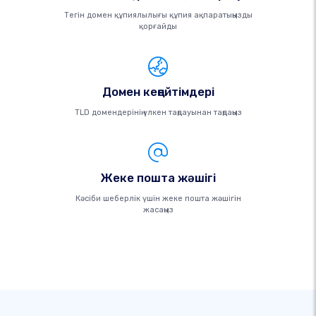
Тегін домен құпиялылығы құпия ақпаратыңызды
қорғайды
Домен кеңейтімдері
TLD домендерінің үлкен таңдауынан таңдаңыз
Жеке пошта жәшігі
Кәсіби шеберлік үшін жеке пошта жәшігін
жасаңыз