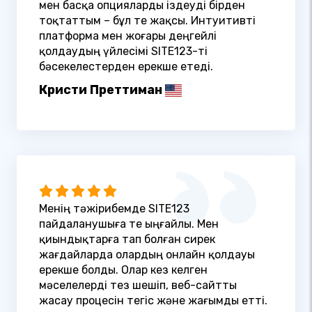
мен басқа опцияларды іздеуді бірден
тоқтаттым – бұл өте жақсы. Интуитивті
платформа мен жоғары деңгейлі
қолдаудың үйлесімі SITE123-ті
бәсекелестерден ерекше етеді.
Кристи Преттиман
Менің тәжірибемде SITE123
пайдаланушыға өте ыңғайлы. Мен
қиындықтарға тап болған сирек
жағдайларда олардың онлайн қолдауы
ерекше болды. Олар кез келген
мәселелерді тез шешіп, веб-сайтты
жасау процесін тегіс және жағымды етті.