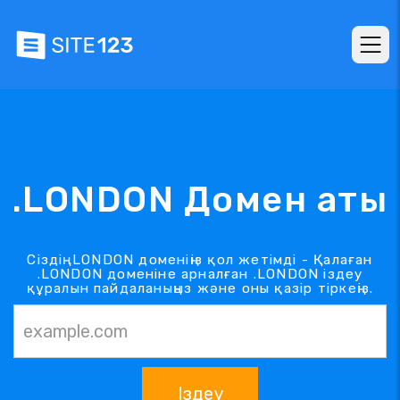
.LONDON Домен аты
Сіздің .LONDON доменіңіз қол жетімді - Қалаған
.LONDON доменіне арналған .LONDON іздеу
құралын пайдаланыңыз және оны қазір тіркеңіз.
Іздеу