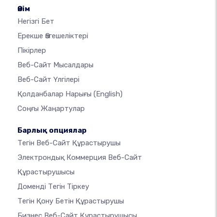
Өнім
Негізгі Бет
Ерекше Өзгешеліктері
Пікірлер
Веб-Сайт Мысалдары
Веб-Сайт Үлгілері
Қолданбалар Нарығы
(English)
Соңғы Жаңартулар
Барлық опциялар
Тегін Веб-Сайт Құрастырушы
Электрондық Коммерция Веб-Сайт
Құрастырушысы
Доменді Тегін Тіркеу
Тегін Қону Бетін Құрастырушы
Бизнес Веб-Сайт Құрастырушысы