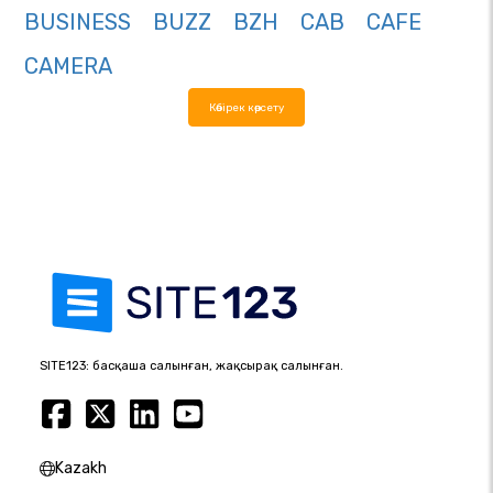
BUSINESS
BUZZ
BZH
CAB
CAFE
CAMERA
Көбірек көрсету
SITE123: басқаша салынған, жақсырақ салынған.
Kazakh