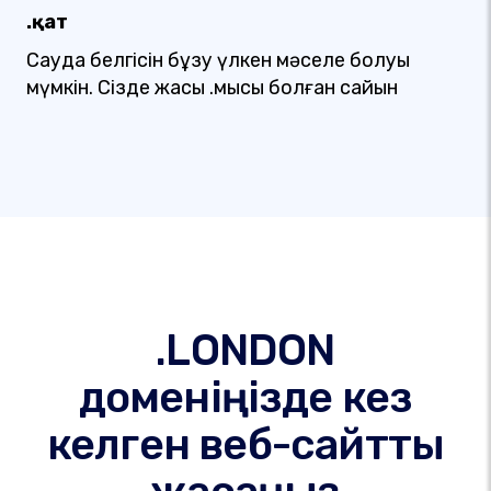
.қат
Сауда белгісін бұзу үлкен мәселе болуы
мүмкін. Сізде жақсы .мысық болған сайын
.LONDON
доменіңізде кез
келген веб-сайтты