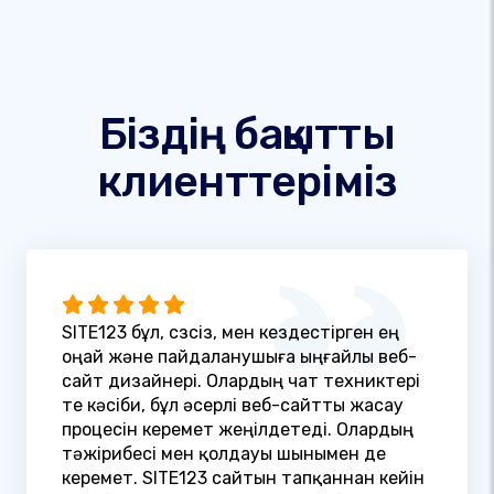
Біздің бақытты
клиенттеріміз
SITE123 бұл, сөзсіз, мен кездестірген ең
оңай және пайдаланушыға ыңғайлы веб-
сайт дизайнері. Олардың чат техниктері
өте кәсіби, бұл әсерлі веб-сайтты жасау
процесін керемет жеңілдетеді. Олардың
тәжірибесі мен қолдауы шынымен де
керемет. SITE123 сайтын тапқаннан кейін