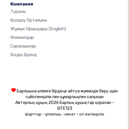
Компания
Туралы
Қолдау Орталығы
Жұмыс Орындары
(English)
Филиалдар
Сарапшылар
Біздің Бренд
Барлығына әлемге бірдеңе айтуға мүмкіндік беру үшін
сүйіспеншілік пен құмарлықпен салынған
Авторлық құқық 2026 Барлық құқықтар қорғалған -
SITE123
-
-
-
Шарттар
Құпиялық
Қиянат
Қол жетімділік