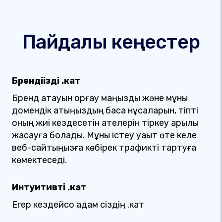
Пайдалы кеңестер
Брендіңізді .кат
Бренд атауын қорғау маңызды және мұны
домендік атыңыздың басқа нұсқаларын, тіпті
оның жиі кездесетін қателерін тіркеу арқылы
жасауға болады. Мұны істеу уақыт өте келе
веб-сайтыңызға көбірек трафикті тартуға
көмектеседі.
Интуитивті .кат
Егер кездейсоқ адам сіздің .кат