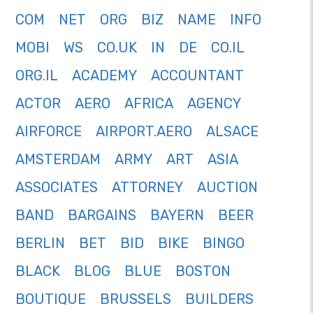
COM
NET
ORG
BIZ
NAME
INFO
MOBI
WS
CO.UK
IN
DE
CO.IL
ORG.IL
ACADEMY
ACCOUNTANT
ACTOR
AERO
AFRICA
AGENCY
AIRFORCE
AIRPORT.AERO
ALSACE
AMSTERDAM
ARMY
ART
ASIA
ASSOCIATES
ATTORNEY
AUCTION
BAND
BARGAINS
BAYERN
BEER
BERLIN
BET
BID
BIKE
BINGO
BLACK
BLOG
BLUE
BOSTON
BOUTIQUE
BRUSSELS
BUILDERS