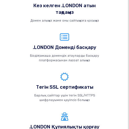
Кез келген .LONDON атын
таңдаңыз
Домен алыңыз және оны сайтыңызға қосыңыз
.LONDON Доменді басқару
Біздің тамаша домендік атауларды басқару
платформасынан ләззат алыңыз
Тегін SSL сертификаты
Барлық сайттар үшін тегін SSL/HTTPS
шифрлауымен қауіпсіз болыңыз
.LONDON Құпиялықты қорғау