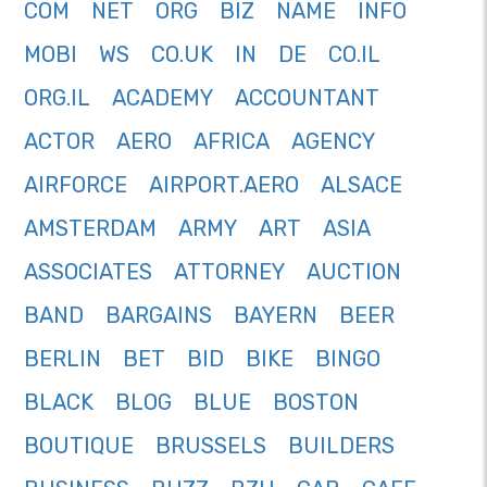
COM
NET
ORG
BIZ
NAME
INFO
MOBI
WS
CO.UK
IN
DE
CO.IL
ORG.IL
ACADEMY
ACCOUNTANT
ACTOR
AERO
AFRICA
AGENCY
AIRFORCE
AIRPORT.AERO
ALSACE
AMSTERDAM
ARMY
ART
ASIA
ASSOCIATES
ATTORNEY
AUCTION
BAND
BARGAINS
BAYERN
BEER
BERLIN
BET
BID
BIKE
BINGO
BLACK
BLOG
BLUE
BOSTON
BOUTIQUE
BRUSSELS
BUILDERS