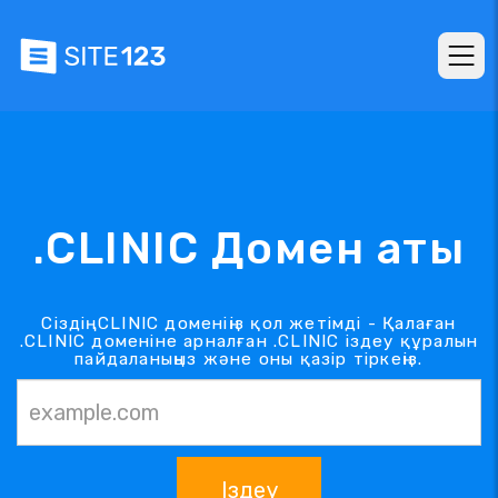
.CLINIC Домен аты
Сіздің .CLINIC доменіңіз қол жетімді - Қалаған
.CLINIC доменіне арналған .CLINIC іздеу құралын
пайдаланыңыз және оны қазір тіркеңіз.
Іздеу