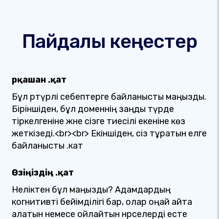
Пайдалы кеңестер
Әрқашан .қат
Бұл әртүрлі себептерге байланысты маңызды.
Біріншіден, бұл доменнің заңды түрде
тіркелгеніне және сізге тиесілі екеніне көз
жеткізеді.<br><br> Екіншіден, сіз тұратын елге
байланысты .кат
Өзіңіздің .қат
Неліктен бұл маңызды? Адамдардың
когнитивті бейімділігі бар, олар оңай айта
алатын немесе ойлайтын нәрселерді есте