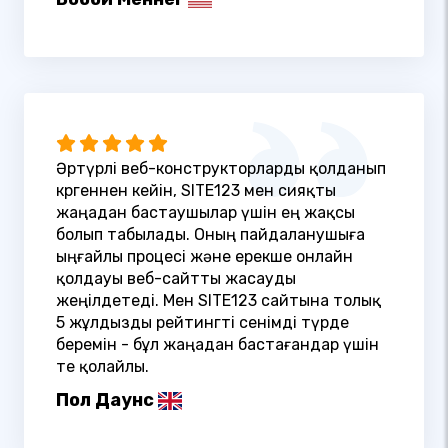
Әртүрлі веб-конструкторларды қолданып
көргеннен кейін, SITE123 мен сияқты
жаңадан бастаушылар үшін ең жақсы
болып табылады. Оның пайдаланушыға
ыңғайлы процесі және ерекше онлайн
қолдауы веб-сайтты жасауды
жеңілдетеді. Мен SITE123 сайтына толық
5 жұлдызды рейтингті сенімді түрде
беремін - бұл жаңадан бастағандар үшін
өте қолайлы.
Пол Даунс