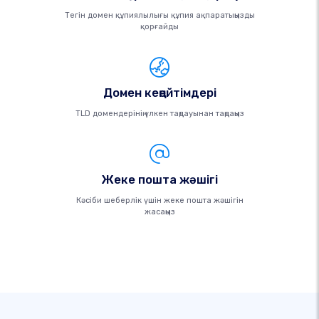
Тегін домен құпиялылығы құпия ақпаратыңызды
қорғайды
Домен кеңейтімдері
TLD домендерінің үлкен таңдауынан таңдаңыз
Жеке пошта жәшігі
Кәсіби шеберлік үшін жеке пошта жәшігін
жасаңыз