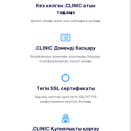
Кез келген .CLINIC атын
таңдаңыз
Домен алыңыз және оны сайтыңызға қосыңыз
.CLINIC Доменді басқару
Біздің тамаша домендік атауларды басқару
платформасынан ләззат алыңыз
Тегін SSL сертификаты
Барлық сайттар үшін тегін SSL/HTTPS
шифрлауымен қауіпсіз болыңыз
.CLINIC Құпиялықты қорғау