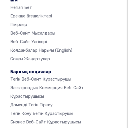
Өнім
Негізгі Бет
Ерекше Өзгешеліктері
Пікірлер
Веб-Сайт Мысалдары
Веб-Сайт Үлгілері
Қолданбалар Нарығы
(English)
Соңғы Жаңартулар
Барлық опциялар
Тегін Веб-Сайт Құрастырушы
Электрондық Коммерция Веб-Сайт
Құрастырушысы
Доменді Тегін Тіркеу
Тегін Қону Бетін Құрастырушы
Бизнес Веб-Сайт Құрастырушысы