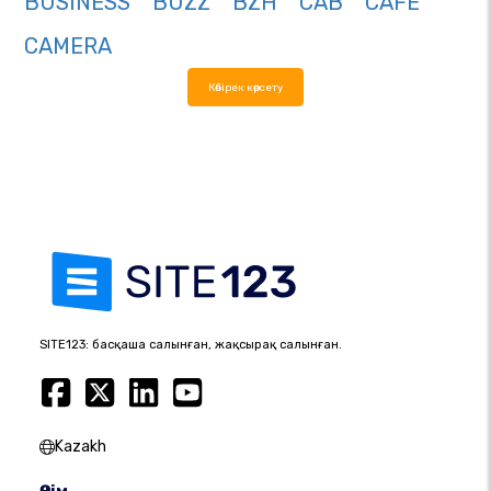
BUSINESS
BUZZ
BZH
CAB
CAFE
CAMERA
Көбірек көрсету
SITE123: басқаша салынған, жақсырақ салынған.
Kazakh