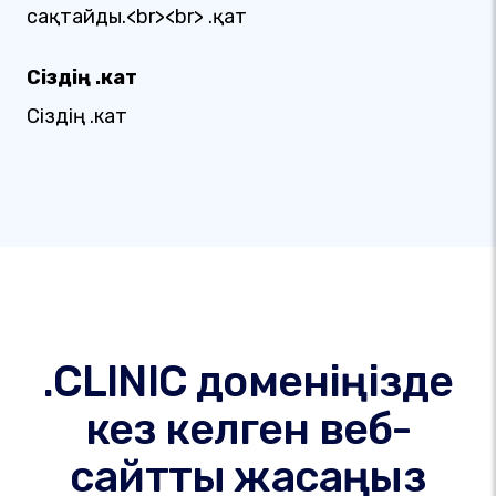
сақтайды.<br><br> .қат
Сіздің .кат
Сіздің .кат
.CLINIC доменіңізде
кез келген веб-
сайтты жасаңыз