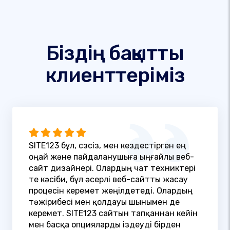
Біздің бақытты
клиенттеріміз
SITE123 бұл, сөзсіз, мен кездестірген ең
оңай және пайдаланушыға ыңғайлы веб-
сайт дизайнері. Олардың чат техниктері
өте кәсіби, бұл әсерлі веб-сайтты жасау
процесін керемет жеңілдетеді. Олардың
тәжірибесі мен қолдауы шынымен де
керемет. SITE123 сайтын тапқаннан кейін
мен басқа опцияларды іздеуді бірден