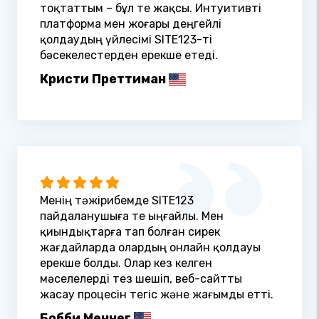
тоқтаттым – бұл өте жақсы. Интуитивті
платформа мен жоғары деңгейлі
қолдаудың үйлесімі SITE123-ті
бәсекелестерден ерекше етеді.
Кристи Преттиман
Менің тәжірибемде SITE123
пайдаланушыға өте ыңғайлы. Мен
қиындықтарға тап болған сирек
жағдайларда олардың онлайн қолдауы
ерекше болды. Олар кез келген
мәселелерді тез шешіп, веб-сайтты
жасау процесін тегіс және жағымды етті.
Бобби Меннег