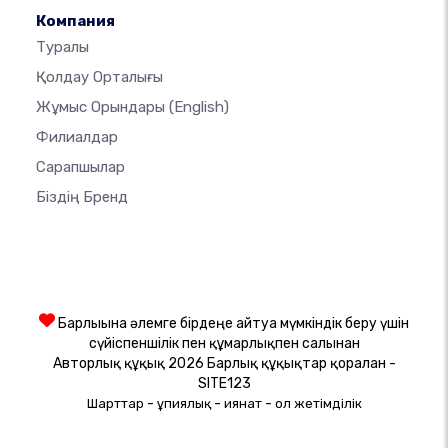
Компания
Туралы
Қолдау Орталығы
Жұмыс Орындары
(English)
Филиалдар
Сарапшылар
Біздің Бренд
Барлығына әлемге бірдеңе айтуға мүмкіндік беру үшін
сүйіспеншілік пен құмарлықпен салынған
Авторлық құқық 2026 Барлық құқықтар қорғалған -
SITE123
-
-
-
Шарттар
Құпиялық
Қиянат
Қол жетімділік