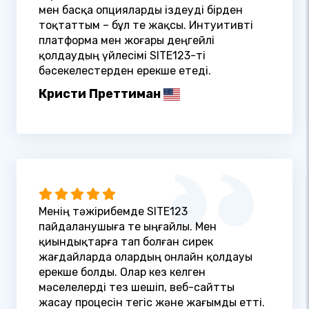
мен басқа опцияларды іздеуді бірден
тоқтаттым – бұл өте жақсы. Интуитивті
платформа мен жоғары деңгейлі
қолдаудың үйлесімі SITE123-ті
бәсекелестерден ерекше етеді.
Кристи Преттиман
Менің тәжірибемде SITE123
пайдаланушыға өте ыңғайлы. Мен
қиындықтарға тап болған сирек
жағдайларда олардың онлайн қолдауы
ерекше болды. Олар кез келген
мәселелерді тез шешіп, веб-сайтты
жасау процесін тегіс және жағымды етті.