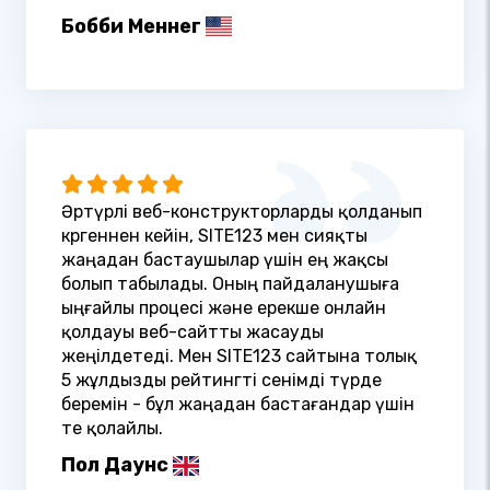
Бобби Меннег
Әртүрлі веб-конструкторларды қолданып
көргеннен кейін, SITE123 мен сияқты
жаңадан бастаушылар үшін ең жақсы
болып табылады. Оның пайдаланушыға
ыңғайлы процесі және ерекше онлайн
қолдауы веб-сайтты жасауды
жеңілдетеді. Мен SITE123 сайтына толық
5 жұлдызды рейтингті сенімді түрде
беремін - бұл жаңадан бастағандар үшін
өте қолайлы.
Пол Даунс