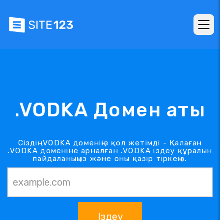
.VODKA Домен аты
Сіздің .VODKA доменіңіз қол жетімді - Қалаған
.VODKA доменіне арналған .VODKA іздеу құралын
пайдаланыңыз және оны қазір тіркеңіз.
Іздеу