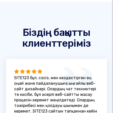
Біздің бақытты
клиенттеріміз
SITE123 бұл, сөзсіз, мен кездестірген ең
оңай және пайдаланушыға ыңғайлы веб-
сайт дизайнері. Олардың чат техниктері
өте кәсіби, бұл әсерлі веб-сайтты жасау
процесін керемет жеңілдетеді. Олардың
тәжірибесі мен қолдауы шынымен де
керемет. SITE123 сайтын тапқаннан кейін