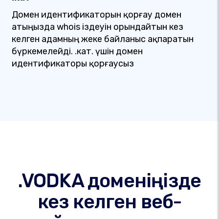
Домен идентификаторын қорғау домен
атыңызда whois іздеуін орындайтын кез
келген адамның жеке байланыс ақпаратын
бүркемелейді. .кат. үшін домен
идентификаторы қорғаусыз
.VODKA доменіңізде
кез келген веб-