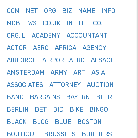
COM
NET
ORG
BIZ
NAME
INFO
MOBI
WS
CO.UK
IN
DE
CO.IL
ORG.IL
ACADEMY
ACCOUNTANT
ACTOR
AERO
AFRICA
AGENCY
AIRFORCE
AIRPORT.AERO
ALSACE
AMSTERDAM
ARMY
ART
ASIA
ASSOCIATES
ATTORNEY
AUCTION
BAND
BARGAINS
BAYERN
BEER
BERLIN
BET
BID
BIKE
BINGO
BLACK
BLOG
BLUE
BOSTON
BOUTIQUE
BRUSSELS
BUILDERS