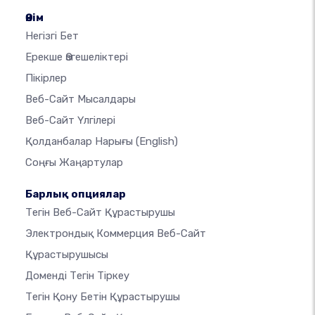
Өнім
Негізгі Бет
Ерекше Өзгешеліктері
Пікірлер
Веб-Сайт Мысалдары
Веб-Сайт Үлгілері
Қолданбалар Нарығы
(English)
Соңғы Жаңартулар
Барлық опциялар
Тегін Веб-Сайт Құрастырушы
Электрондық Коммерция Веб-Сайт
Құрастырушысы
Доменді Тегін Тіркеу
Тегін Қону Бетін Құрастырушы