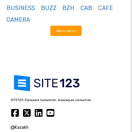
BUSINESS
BUZZ
BZH
CAB
CAFE
CAMERA
Көбірек көрсету
SITE123: басқаша салынған, жақсырақ салынған.
Kazakh