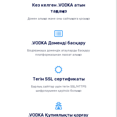
Кез келген .VODKA атын
таңдаңыз
Домен алыңыз және оны сайтыңызға қосыңыз
.VODKA Доменді басқару
Біздің тамаша домендік атауларды басқару
платформасынан ләззат алыңыз
Тегін SSL сертификаты
Барлық сайттар үшін тегін SSL/HTTPS
шифрлауымен қауіпсіз болыңыз
.VODKA Құпиялықты қорғау