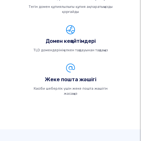
Тегін домен құпиялылығы құпия ақпаратыңызды
қорғайды
Домен кеңейтімдері
TLD домендерінің үлкен таңдауынан таңдаңыз
Жеке пошта жәшігі
Кәсіби шеберлік үшін жеке пошта жәшігін
жасаңыз