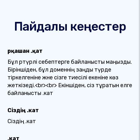
Пайдалы кеңестер
Әрқашан .қат
Бұл әртүрлі себептерге байланысты маңызды.
Біріншіден, бұл доменнің заңды түрде
тіркелгеніне және сізге тиесілі екеніне көз
жеткізеді.<br><br> Екіншіден, сіз тұратын елге
байланысты .кат
Сіздің .кат
Сіздің .кат
.кат