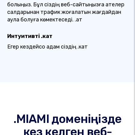
болыңыз. Бұл сіздің веб-сайтыңызға қателер
салдарынан трафик жоғалатын жағдайдан
аулақ болуға көмектеседі. .қат
Интуитивті .кат
Егер кездейсоқ адам сіздің .кат
.MIAMI доменіңізде
кез келген веб-