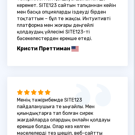
керемет. SITE123 сайтын тапқаннан кейін
мен басқа опцияларды іздеуді бірден
тоқтаттым – бұл өте жақсы. Интуитивті
платформа мен жоғары деңгейлі
қолдаудың үйлесімі SITE123-ті
бәсекелестерден ерекше етеді.
Кристи Преттиман
Менің тәжірибемде SITE123
пайдаланушыға өте ыңғайлы. Мен
қиындықтарға тап болған сирек
жағдайларда олардың онлайн қолдауы
ерекше болды. Олар кез келген
мәселелерді тез шешіп, веб-сайтты