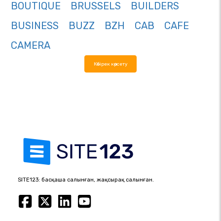
BOUTIQUE
BRUSSELS
BUILDERS
BUSINESS
BUZZ
BZH
CAB
CAFE
CAMERA
Көбірек көрсету
SITE123: басқаша салынған, жақсырақ салынған.