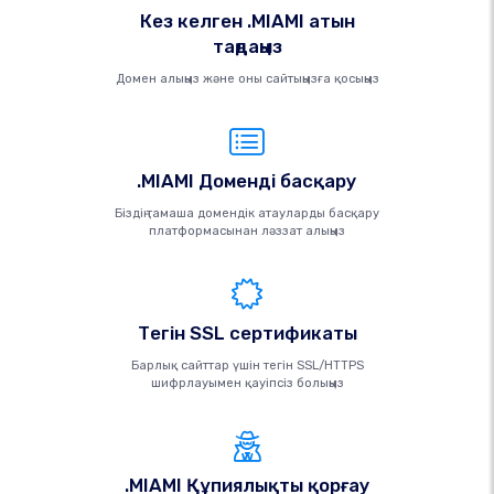
Кез келген .MIAMI атын
таңдаңыз
Домен алыңыз және оны сайтыңызға қосыңыз
.MIAMI Доменді басқару
Біздің тамаша домендік атауларды басқару
платформасынан ләззат алыңыз
Тегін SSL сертификаты
Барлық сайттар үшін тегін SSL/HTTPS
шифрлауымен қауіпсіз болыңыз
.MIAMI Құпиялықты қорғау