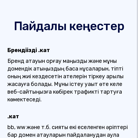
Пайдалы кеңестер
Брендіңізді .кат
Бренд атауын қорғау маңызды және мұны
домендік атыңыздың басқа нұсқаларын, тіпті
оның жиі кездесетін қателерін тіркеу арқылы
жасауға болады. Мұны істеу уақыт өте келе
веб-сайтыңызға көбірек трафикті тартуға
көмектеседі.
.кат
bb, ww және т.б. сияқты екі еселенген әріптері
бар домен атауларын пайдаланудан аулақ