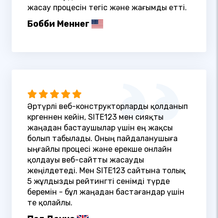
жасау процесін тегіс және жағымды етті.
Бобби Меннег
Әртүрлі веб-конструкторларды қолданып
көргеннен кейін, SITE123 мен сияқты
жаңадан бастаушылар үшін ең жақсы
болып табылады. Оның пайдаланушыға
ыңғайлы процесі және ерекше онлайн
қолдауы веб-сайтты жасауды
жеңілдетеді. Мен SITE123 сайтына толық
5 жұлдызды рейтингті сенімді түрде
беремін - бұл жаңадан бастағандар үшін
өте қолайлы.