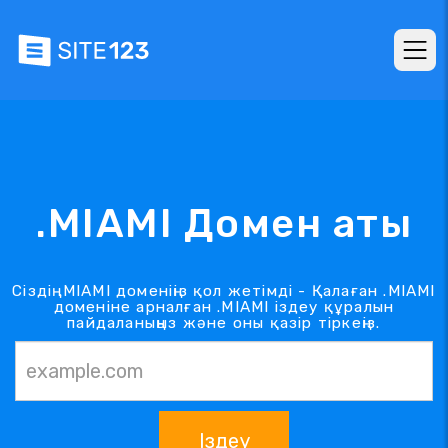
.MIAMI Домен аты
Сіздің .MIAMI доменіңіз қол жетімді - Қалаған .MIAMI
доменіне арналған .MIAMI іздеу құралын
пайдаланыңыз және оны қазір тіркеңіз.
Іздеу