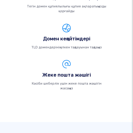
Тегін домен құпиялылығы құпия ақпаратыңызды
қорғайды
Домен кеңейтімдері
TLD домендерінің үлкен таңдауынан таңдаңыз
Жеке пошта жәшігі
Кәсіби шеберлік үшін жеке пошта жәшігін
жасаңыз