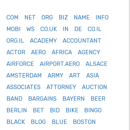
COM
NET
ORG
BIZ
NAME
INFO
MOBI
WS
CO.UK
IN
DE
CO.IL
ORG.IL
ACADEMY
ACCOUNTANT
ACTOR
AERO
AFRICA
AGENCY
AIRFORCE
AIRPORT.AERO
ALSACE
AMSTERDAM
ARMY
ART
ASIA
ASSOCIATES
ATTORNEY
AUCTION
BAND
BARGAINS
BAYERN
BEER
BERLIN
BET
BID
BIKE
BINGO
BLACK
BLOG
BLUE
BOSTON