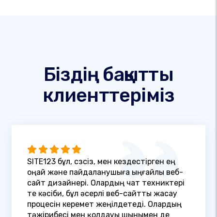
Біздің бақытты
клиенттеріміз
SITE123 бұл, сөзсіз, мен кездестірген ең
оңай және пайдаланушыға ыңғайлы веб-
сайт дизайнері. Олардың чат техниктері
өте кәсіби, бұл әсерлі веб-сайтты жасау
процесін керемет жеңілдетеді. Олардың
тәжірибесі мен қолдауы шынымен де