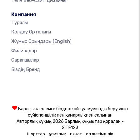
Тегін Веб-Сайт Дизайны
Компания
Туралы
Қолдау Орталығы
Жұмыс Орындары
(English)
Филиалдар
Сарапшылар
Біздің Бренд
Барлығына әлемге бірдеңе айтуға мүмкіндік беру үшін
сүйіспеншілік пен құмарлықпен салынған
Авторлық құқық 2026 Барлық құқықтар қорғалған -
SITE123
-
-
-
Шарттар
Құпиялық
Қиянат
Қол жетімділік