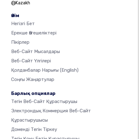
Kazakh
Өнім
Негізгі Бет
Ерекше Өзгешеліктері
Пікірлер
Веб-Сайт Мысалдары
Веб-Сайт Үлгілері
Қолданбалар Нарығы
(English)
Соңғы Жаңартулар
Барлық опциялар
Тегін Веб-Сайт Құрастырушы
Электрондық Коммерция Веб-Сайт
Құрастырушысы
Доменді Тегін Тіркеу
Тегін Қону Бетін Құрастырушы