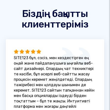
Біздің бақытты
клиенттеріміз
SITE123 бұл, сөзсіз, мен кездестірген ең
оңай және пайдаланушыға ыңғайлы веб-
сайт дизайнері. Олардың чат техниктері
өте кәсіби, бұл әсерлі веб-сайтты жасау
процесін керемет жеңілдетеді. Олардың
тәжірибесі мен қолдауы шынымен де
керемет. SITE123 сайтын тапқаннан кейін
мен басқа опцияларды іздеуді бірден
тоқтаттым – бұл өте жақсы. Интуитивті
платформа мен жоғары деңгейлі