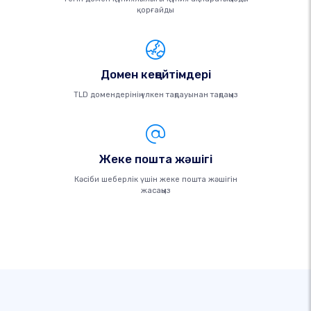
қорғайды
Домен кеңейтімдері
TLD домендерінің үлкен таңдауынан таңдаңыз
Жеке пошта жәшігі
Кәсіби шеберлік үшін жеке пошта жәшігін
жасаңыз