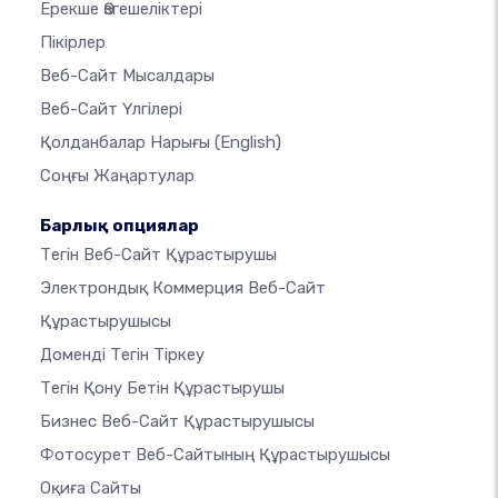
Ерекше Өзгешеліктері
Пікірлер
Веб-Сайт Мысалдары
Веб-Сайт Үлгілері
Қолданбалар Нарығы
(English)
Соңғы Жаңартулар
Барлық опциялар
Тегін Веб-Сайт Құрастырушы
Электрондық Коммерция Веб-Сайт
Құрастырушысы
Доменді Тегін Тіркеу
Тегін Қону Бетін Құрастырушы
Бизнес Веб-Сайт Құрастырушысы
Фотосурет Веб-Сайтының Құрастырушысы
Оқиға Сайты