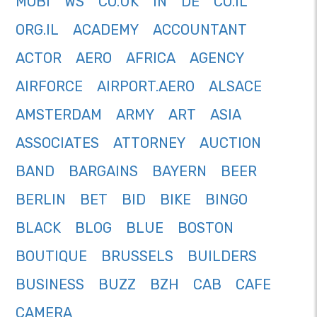
MOBI
WS
CO.UK
IN
DE
CO.IL
ORG.IL
ACADEMY
ACCOUNTANT
ACTOR
AERO
AFRICA
AGENCY
AIRFORCE
AIRPORT.AERO
ALSACE
AMSTERDAM
ARMY
ART
ASIA
ASSOCIATES
ATTORNEY
AUCTION
BAND
BARGAINS
BAYERN
BEER
BERLIN
BET
BID
BIKE
BINGO
BLACK
BLOG
BLUE
BOSTON
BOUTIQUE
BRUSSELS
BUILDERS
BUSINESS
BUZZ
BZH
CAB
CAFE
CAMERA