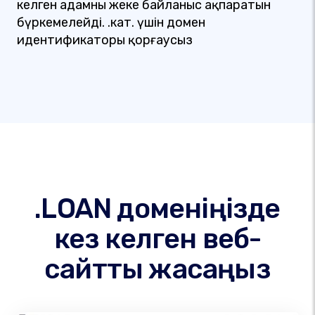
келген адамның жеке байланыс ақпаратын
бүркемелейді. .кат. үшін домен
идентификаторы қорғаусыз
.LOAN доменіңізде
кез келген веб-
сайтты жасаңыз