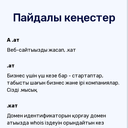
Пайдалы кеңестер
A .қат
Веб-сайтыңызды жасап, .кат
.қат
Бизнес үшін үш кезең бар - стартаптар,
табысты шағын бизнес және ірі компаниялар.
Сіздің .мысық
.кат
Домен идентификаторын қорғау домен
атыңызда whois іздеуін орындайтын кез