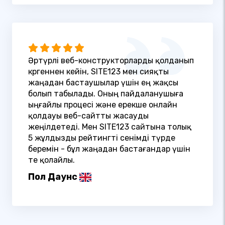
Әртүрлі веб-конструкторларды қолданып
көргеннен кейін, SITE123 мен сияқты
жаңадан бастаушылар үшін ең жақсы
болып табылады. Оның пайдаланушыға
ыңғайлы процесі және ерекше онлайн
қолдауы веб-сайтты жасауды
жеңілдетеді. Мен SITE123 сайтына толық
5 жұлдызды рейтингті сенімді түрде
беремін - бұл жаңадан бастағандар үшін
өте қолайлы.
Пол Даунс