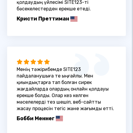
қолдаудың үйлесімі SITE123-ті
бәсекелестерден ерекше етеді.
Кристи Преттиман
Менің тәжірибемде SITE123
пайдаланушыға өте ыңғайлы. Мен
қиындықтарға тап болған сирек
жағдайларда олардың онлайн қолдауы
ерекше болды. Олар кез келген
мәселелерді тез шешіп, веб-сайтты
жасау процесін тегіс және жағымды етті.
Бобби Меннег