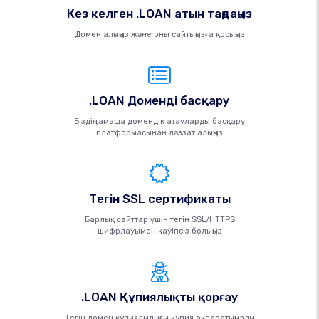
Кез келген .LOAN атын таңдаңыз
Домен алыңыз және оны сайтыңызға қосыңыз
.LOAN Доменді басқару
Біздің тамаша домендік атауларды басқару
платформасынан ләззат алыңыз
Тегін SSL сертификаты
Барлық сайттар үшін тегін SSL/HTTPS
шифрлауымен қауіпсіз болыңыз
.LOAN Құпиялықты қорғау
Тегін домен құпиялылығы құпия ақпаратыңызды