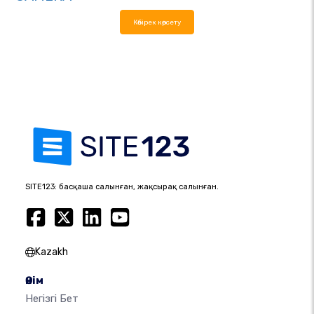
Көбірек көрсету
SITE123: басқаша салынған, жақсырақ салынған.
Kazakh
Өнім
Негізгі Бет