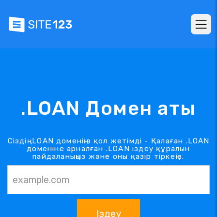
.LOAN Домен аты
Сіздің .LOAN доменіңіз қол жетімді - Қалаған .LOAN
доменіне арналған .LOAN іздеу құралын
пайдаланыңыз және оны қазір тіркеңіз.
Іздеу