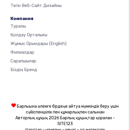
Тегін Веб-Сайт Дизайны
Компания
Туралы
Қолдау Орталығы
Жұмыс Орындары
(English)
Филиалдар
Сарапшылар
Біздің Бренд
Барлығына әлемге бірдеңе айтуға мүмкіндік беру үшін
сүйіспеншілік пен құмарлықпен салынған
Авторлық құқық 2026 Барлық құқықтар қорғалған -
SITE123
-
-
-
Шарттар
Құпиялық
Қиянат
Қол жетімділік