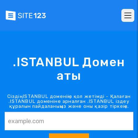
.ISTANBUL Домен
аты
Сіздің .ISTANBUL доменіңіз қол жетімді - Қалаған
.ISTANBUL доменіне арналған .ISTANBUL іздеу
құралын пайдаланыңыз және оны қазір тіркеңіз.