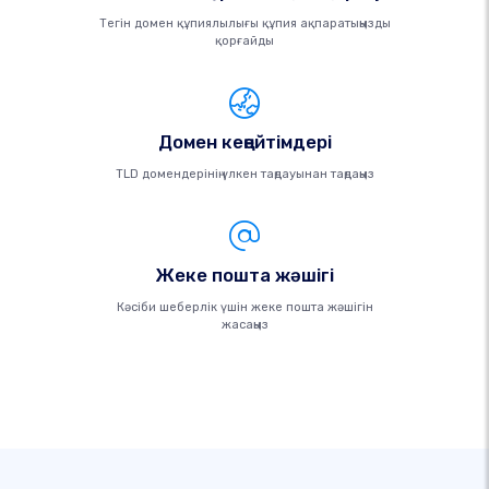
Тегін домен құпиялылығы құпия ақпаратыңызды
қорғайды
Домен кеңейтімдері
TLD домендерінің үлкен таңдауынан таңдаңыз
Жеке пошта жәшігі
Кәсіби шеберлік үшін жеке пошта жәшігін
жасаңыз