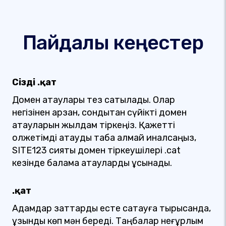
Пайдалы кеңестер
Сіздің .қат
Домен атаулары тез сатылады. Олар
негізінен арзан, сондықтан сүйікті домен
атауларын жылдам тіркеңіз. Қажетті
қолжетімді атауды таба алмай қиналсаңыз,
SITE123 сияқты домен тіркеушілері .cat
кезінде балама атауларды ұсынады.
.қат
Адамдар заттарды есте сақтауға тырысқанда,
ұзындық көп мән береді. Таңбалар неғұрлым