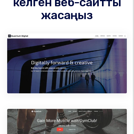
келген веб-сайтты
жасаңыз