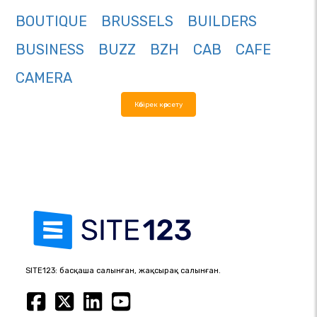
BOUTIQUE
BRUSSELS
BUILDERS
BUSINESS
BUZZ
BZH
CAB
CAFE
CAMERA
Көбірек көрсету
SITE123: басқаша салынған, жақсырақ салынған.