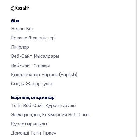
Kazakh
Өнім
Негізгі Бет
Ерекше Өзгешеліктері
Пікірлер
Веб-Сайт Мысалдары
Веб-Сайт Үлгілері
Қолданбалар Нарығы
(English)
Соңғы Жаңартулар
Барлық опциялар
Тегін Веб-Сайт Құрастырушы
Электрондық Коммерция Веб-Сайт
Құрастырушысы
Доменді Тегін Тіркеу