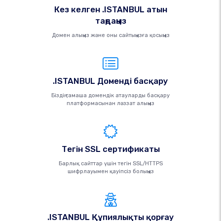
Кез келген .ISTANBUL атын
таңдаңыз
Домен алыңыз және оны сайтыңызға қосыңыз
.ISTANBUL Доменді басқару
Біздің тамаша домендік атауларды басқару
платформасынан ләззат алыңыз
Тегін SSL сертификаты
Барлық сайттар үшін тегін SSL/HTTPS
шифрлауымен қауіпсіз болыңыз
.ISTANBUL Құпиялықты қорғау