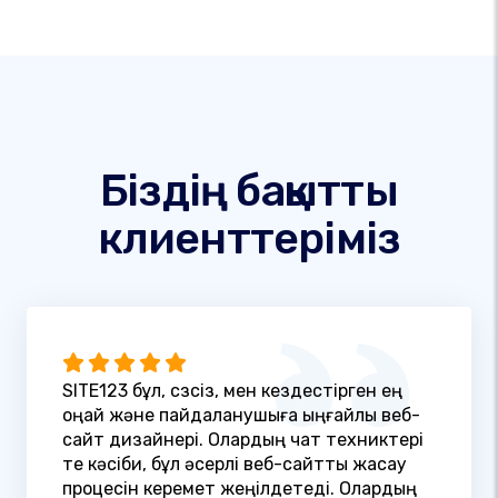
Біздің бақытты
клиенттеріміз
SITE123 бұл, сөзсіз, мен кездестірген ең
оңай және пайдаланушыға ыңғайлы веб-
сайт дизайнері. Олардың чат техниктері
өте кәсіби, бұл әсерлі веб-сайтты жасау
процесін керемет жеңілдетеді. Олардың