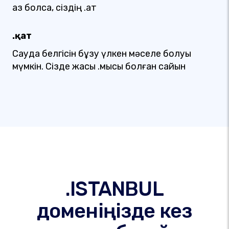
аз болса, сіздің .қат
.қат
Сауда белгісін бұзу үлкен мәселе болуы
мүмкін. Сізде жақсы .мысық болған сайын
.ISTANBUL
доменіңізде кез