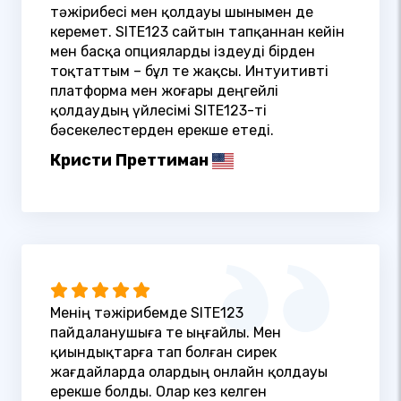
тәжірибесі мен қолдауы шынымен де
керемет. SITE123 сайтын тапқаннан кейін
мен басқа опцияларды іздеуді бірден
тоқтаттым – бұл өте жақсы. Интуитивті
платформа мен жоғары деңгейлі
қолдаудың үйлесімі SITE123-ті
бәсекелестерден ерекше етеді.
Кристи Преттиман
Менің тәжірибемде SITE123
пайдаланушыға өте ыңғайлы. Мен
қиындықтарға тап болған сирек
жағдайларда олардың онлайн қолдауы
ерекше болды. Олар кез келген