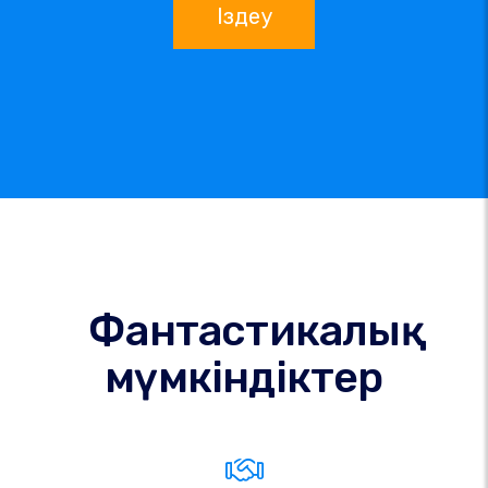
Іздеу
Фантастикалық
мүмкіндіктер