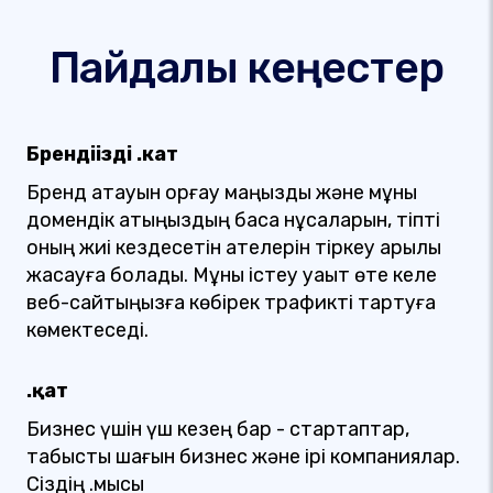
Пайдалы кеңестер
Брендіңізді .кат
Бренд атауын қорғау маңызды және мұны
домендік атыңыздың басқа нұсқаларын, тіпті
оның жиі кездесетін қателерін тіркеу арқылы
жасауға болады. Мұны істеу уақыт өте келе
веб-сайтыңызға көбірек трафикті тартуға
көмектеседі.
.қат
Бизнес үшін үш кезең бар - стартаптар,
табысты шағын бизнес және ірі компаниялар.
Сіздің .мысық