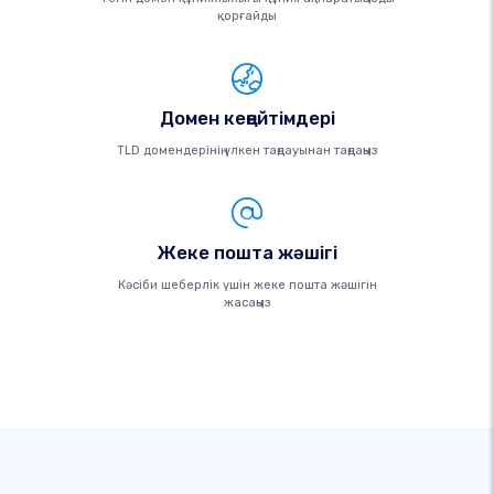
қорғайды
Домен кеңейтімдері
TLD домендерінің үлкен таңдауынан таңдаңыз
Жеке пошта жәшігі
Кәсіби шеберлік үшін жеке пошта жәшігін
жасаңыз