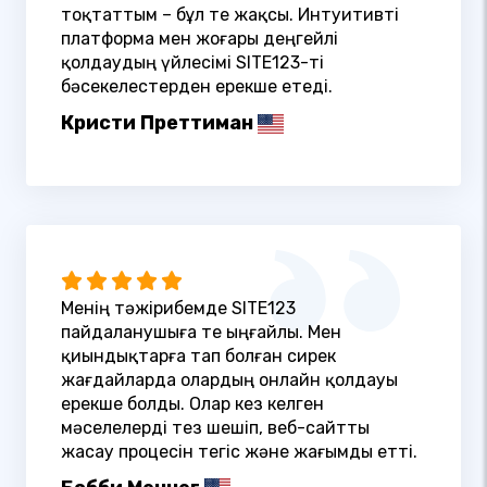
тоқтаттым – бұл өте жақсы. Интуитивті
платформа мен жоғары деңгейлі
қолдаудың үйлесімі SITE123-ті
бәсекелестерден ерекше етеді.
Кристи Преттиман
Менің тәжірибемде SITE123
пайдаланушыға өте ыңғайлы. Мен
қиындықтарға тап болған сирек
жағдайларда олардың онлайн қолдауы
ерекше болды. Олар кез келген
мәселелерді тез шешіп, веб-сайтты
жасау процесін тегіс және жағымды етті.