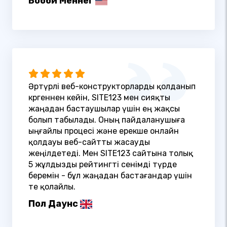
Бобби Меннег
Әртүрлі веб-конструкторларды қолданып
көргеннен кейін, SITE123 мен сияқты
жаңадан бастаушылар үшін ең жақсы
болып табылады. Оның пайдаланушыға
ыңғайлы процесі және ерекше онлайн
қолдауы веб-сайтты жасауды
жеңілдетеді. Мен SITE123 сайтына толық
5 жұлдызды рейтингті сенімді түрде
беремін - бұл жаңадан бастағандар үшін
өте қолайлы.
Пол Даунс