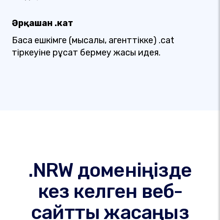
Әрқашан .кат
Басқа ешкімге (мысалы, агенттікке) .cat
тіркеуіне рұқсат бермеу жақсы идея.
.NRW доменіңізде
кез келген веб-
сайтты жасаңыз