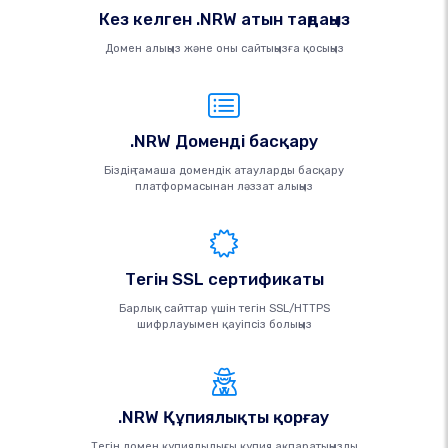
Кез келген .NRW атын таңдаңыз
Домен алыңыз және оны сайтыңызға қосыңыз
.NRW Доменді басқару
Біздің тамаша домендік атауларды басқару
платформасынан ләззат алыңыз
Тегін SSL сертификаты
Барлық сайттар үшін тегін SSL/HTTPS
шифрлауымен қауіпсіз болыңыз
.NRW Құпиялықты қорғау
Тегін домен құпиялылығы құпия ақпаратыңызды