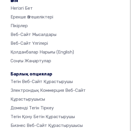
Өнім
Негізгі Бет
Ерекше Өзгешеліктері
Пікірлер
Веб-Сайт Мысалдары
Веб-Сайт Үлгілері
Қолданбалар Нарығы
(English)
Соңғы Жаңартулар
Барлық опциялар
Тегін Веб-Сайт Құрастырушы
Электрондық Коммерция Веб-Сайт
Құрастырушысы
Доменді Тегін Тіркеу
Тегін Қону Бетін Құрастырушы
Бизнес Веб-Сайт Құрастырушысы