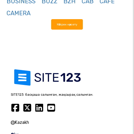
BUSINESS
BUZZ
BZH
CAB
CAFE
CAMERA
Көбірек көрсету
SITE123: басқаша салынған, жақсырақ салынған.
Kazakh