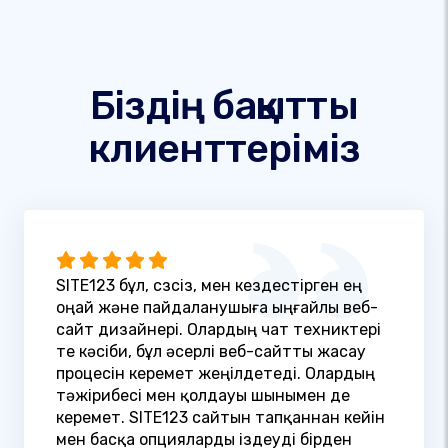
Біздің бақытты
клиенттеріміз
SITE123 бұл, сөзсіз, мен кездестірген ең
оңай және пайдаланушыға ыңғайлы веб-
сайт дизайнері. Олардың чат техниктері
өте кәсіби, бұл әсерлі веб-сайтты жасау
процесін керемет жеңілдетеді. Олардың
тәжірибесі мен қолдауы шынымен де
керемет. SITE123 сайтын тапқаннан кейін
мен басқа опцияларды іздеуді бірден