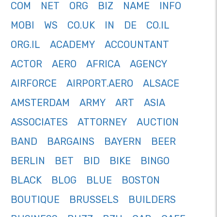
COM
NET
ORG
BIZ
NAME
INFO
MOBI
WS
CO.UK
IN
DE
CO.IL
ORG.IL
ACADEMY
ACCOUNTANT
ACTOR
AERO
AFRICA
AGENCY
AIRFORCE
AIRPORT.AERO
ALSACE
AMSTERDAM
ARMY
ART
ASIA
ASSOCIATES
ATTORNEY
AUCTION
BAND
BARGAINS
BAYERN
BEER
BERLIN
BET
BID
BIKE
BINGO
BLACK
BLOG
BLUE
BOSTON
BOUTIQUE
BRUSSELS
BUILDERS