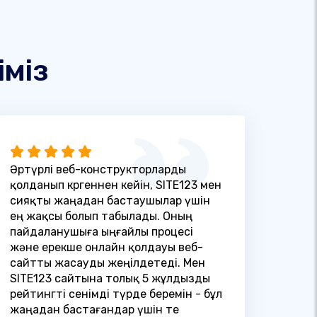
іміз
Әртүрлі веб-конструкторларды
қолданып көргеннен кейін, SITE123 мен
сияқты жаңадан бастаушылар үшін
ең жақсы болып табылады. Оның
пайдаланушыға ыңғайлы процесі
және ерекше онлайн қолдауы веб-
сайтты жасауды жеңілдетеді. Мен
SITE123 сайтына толық 5 жұлдызды
рейтингті сенімді түрде беремін - бұл
жаңадан бастағандар үшін өте