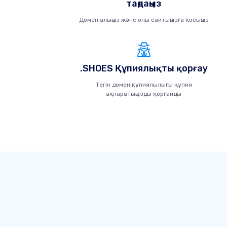
таңдаңыз
Домен алыңыз және оны сайтыңызға қосыңыз
.SHOES Құпиялықты қорғау
Тегін домен құпиялылығы құпия
ақпаратыңызды қорғайды