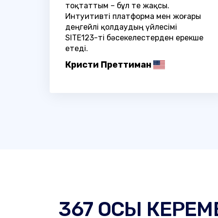
тоқтаттым – бұл өте жақсы.
Интуитивті платформа мен жоғары
деңгейлі қолдаудың үйлесімі
SITE123-ті бәсекелестерден ерекше
етеді.
Кристи Преттиман
367 ОСЫ КЕРЕМ