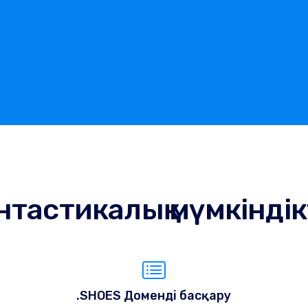
тастикалық мүмкінді
.SHOES Доменді басқару