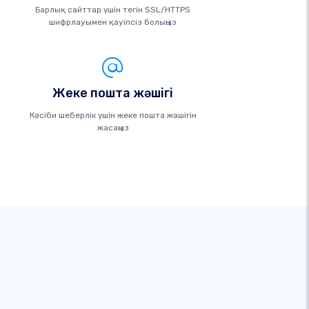
Барлық сайттар үшін тегін SSL/HTTPS
шифрлауымен қауіпсіз болыңыз
Жеке пошта жәшігі
Кәсіби шеберлік үшін жеке пошта жәшігін
жасаңыз