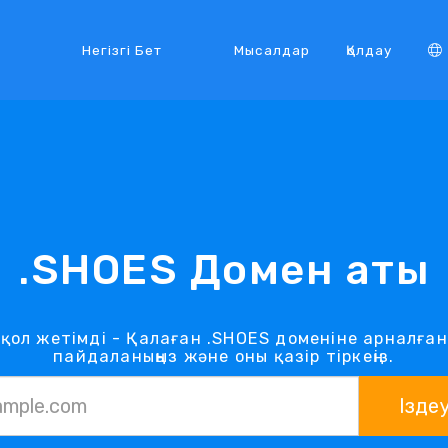
Негізгі Бет
Мысалдар
Қолдау
.SHOES Домен аты
із қол жетімді - Қалаған .SHOES доменіне арналға
пайдаланыңыз және оны қазір тіркеңіз.
Ізде