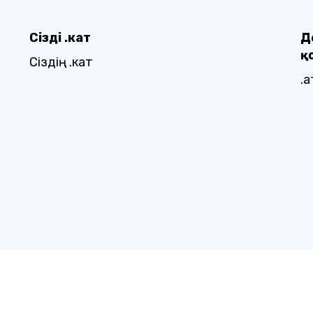
Сіздің .кат
Д
қ
Сіздің .кат
.қ