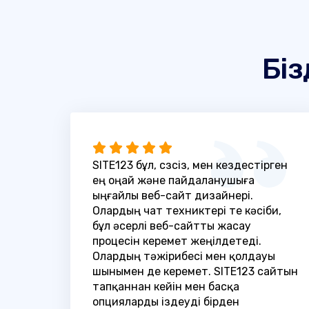
Біз
SITE123 бұл, сөзсіз, мен кездестірген
ең оңай және пайдаланушыға
ыңғайлы веб-сайт дизайнері.
Олардың чат техниктері өте кәсіби,
бұл әсерлі веб-сайтты жасау
процесін керемет жеңілдетеді.
Олардың тәжірибесі мен қолдауы
шынымен де керемет. SITE123 сайтын
тапқаннан кейін мен басқа
опцияларды іздеуді бірден