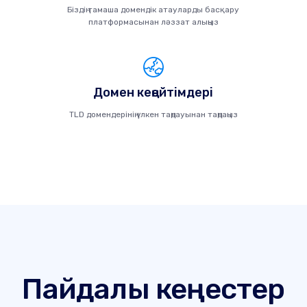
Біздің тамаша домендік атауларды басқару
платформасынан ләззат алыңыз
Домен кеңейтімдері
TLD домендерінің үлкен таңдауынан таңдаңыз
Пайдалы кеңестер