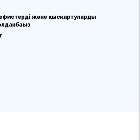
ефистерді және қысқартуларды
олданбаңыз
ат