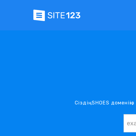
Сіздің .SHOES доменің