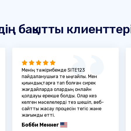
дің бақытты клиенттер
Менің тәжірибемде SITE123
пайдаланушыға өте ыңғайлы. Мен
қиындықтарға тап болған сирек
жағдайларда олардың онлайн
қолдауы ерекше болды. Олар кез
келген мәселелерді тез шешіп, веб-
сайтты жасау процесін тегіс және
жағымды етті.
Бобби Меннег