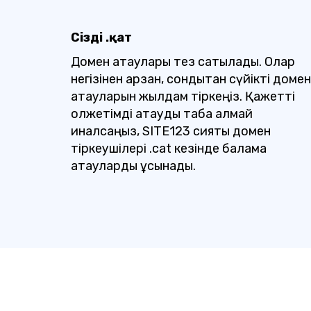
Сіздің .қат
Домен атаулары тез сатылады. Олар
негізінен арзан, сондықтан сүйікті домен
атауларын жылдам тіркеңіз. Қажетті
қолжетімді атауды таба алмай
қиналсаңыз, SITE123 сияқты домен
тіркеушілері .cat кезінде балама
атауларды ұсынады.