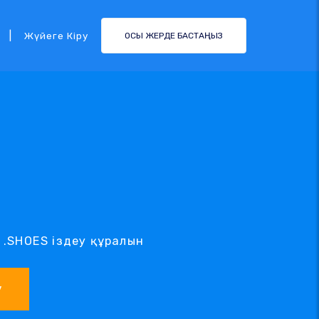
|
Жүйеге Кіру
ОСЫ ЖЕРДЕ БАСТАҢЫЗ
н .SHOES іздеу құралын
у