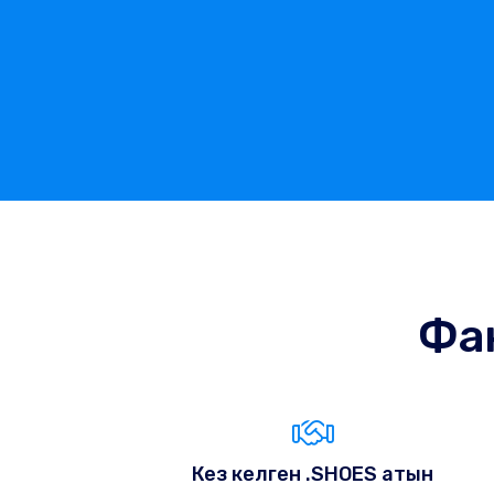
Фан
Кез келген .SHOES атын