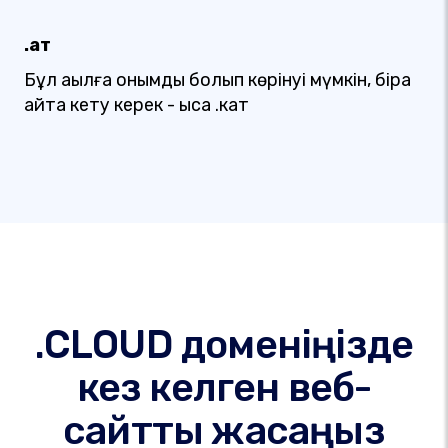
.қат
Бұл ақылға қонымды болып көрінуі мүмкін, бірақ
айта кету керек - қысқа .кат
.CLOUD доменіңізде
кез келген веб-
сайтты жасаңыз