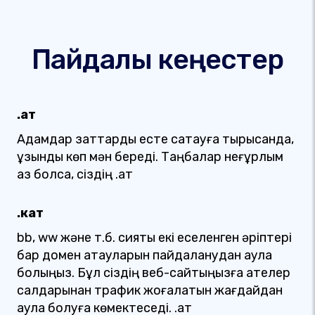
Пайдалы кеңестер
.қат
Адамдар заттарды есте сақтауға тырысқанда,
ұзындық көп мән береді. Таңбалар неғұрлым
аз болса, сіздің .қат
.кат
bb, ww және т.б. сияқты екі еселенген әріптері
бар домен атауларын пайдаланудан аулақ
болыңыз. Бұл сіздің веб-сайтыңызға қателер
салдарынан трафик жоғалатын жағдайдан
аулақ болуға көмектеседі. .қат