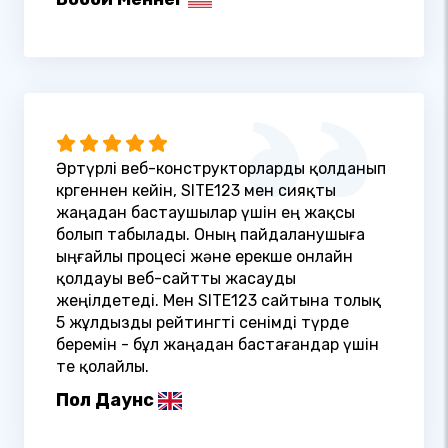
Әртүрлі веб-конструкторларды қолданып
көргеннен кейін, SITE123 мен сияқты
жаңадан бастаушылар үшін ең жақсы
болып табылады. Оның пайдаланушыға
ыңғайлы процесі және ерекше онлайн
қолдауы веб-сайтты жасауды
жеңілдетеді. Мен SITE123 сайтына толық
5 жұлдызды рейтингті сенімді түрде
беремін - бұл жаңадан бастағандар үшін
өте қолайлы.
Пол Даунс