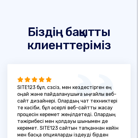
Біздің бақытты
клиенттеріміз
SITE123 бұл, сөзсіз, мен кездестірген ең
оңай және пайдаланушыға ыңғайлы веб-
сайт дизайнері. Олардың чат техниктері
өте кәсіби, бұл әсерлі веб-сайтты жасау
процесін керемет жеңілдетеді. Олардың
тәжірибесі мен қолдауы шынымен де
керемет. SITE123 сайтын тапқаннан кейін
мен басқа опцияларды іздеуді бірден