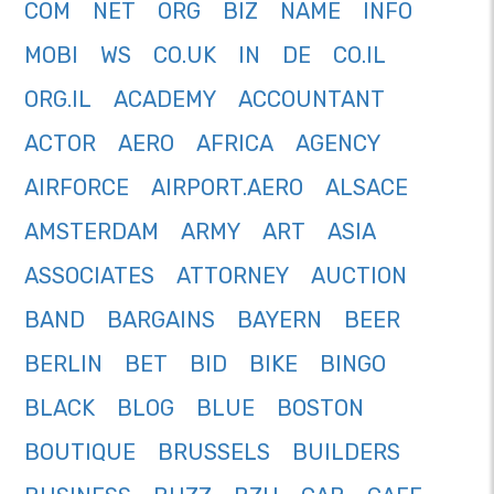
COM
NET
ORG
BIZ
NAME
INFO
MOBI
WS
CO.UK
IN
DE
CO.IL
ORG.IL
ACADEMY
ACCOUNTANT
ACTOR
AERO
AFRICA
AGENCY
AIRFORCE
AIRPORT.AERO
ALSACE
AMSTERDAM
ARMY
ART
ASIA
ASSOCIATES
ATTORNEY
AUCTION
BAND
BARGAINS
BAYERN
BEER
BERLIN
BET
BID
BIKE
BINGO
BLACK
BLOG
BLUE
BOSTON
BOUTIQUE
BRUSSELS
BUILDERS