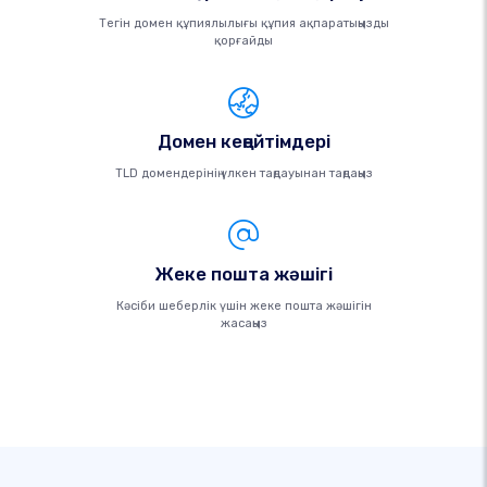
Тегін домен құпиялылығы құпия ақпаратыңызды
қорғайды
Домен кеңейтімдері
TLD домендерінің үлкен таңдауынан таңдаңыз
Жеке пошта жәшігі
Кәсіби шеберлік үшін жеке пошта жәшігін
жасаңыз