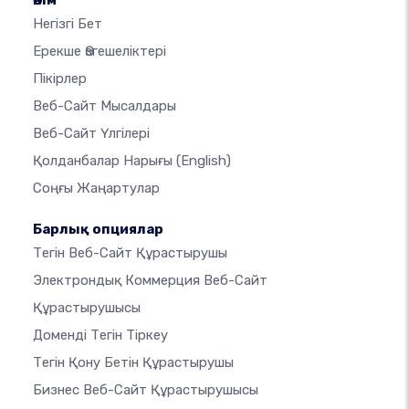
Өнім
Негізгі Бет
Ерекше Өзгешеліктері
Пікірлер
Веб-Сайт Мысалдары
Веб-Сайт Үлгілері
Қолданбалар Нарығы
(English)
Соңғы Жаңартулар
Барлық опциялар
Тегін Веб-Сайт Құрастырушы
Электрондық Коммерция Веб-Сайт
Құрастырушысы
Доменді Тегін Тіркеу
Тегін Қону Бетін Құрастырушы
Бизнес Веб-Сайт Құрастырушысы