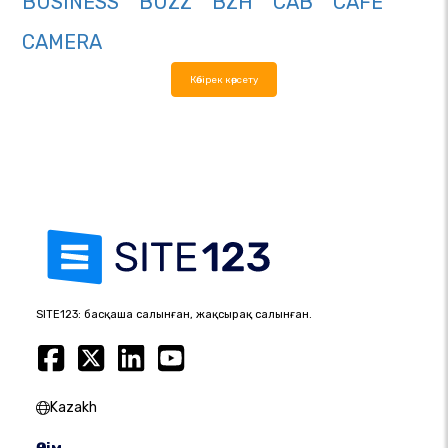
BUSINESS
BUZZ
BZH
CAB
CAFE
CAMERA
Көбірек көрсету
SITE123: басқаша салынған, жақсырақ салынған.
Kazakh