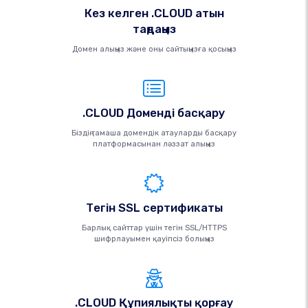
Кез келген .CLOUD атын
таңдаңыз
Домен алыңыз және оны сайтыңызға қосыңыз
.CLOUD Доменді басқару
Біздің тамаша домендік атауларды басқару
платформасынан ләззат алыңыз
Тегін SSL сертификаты
Барлық сайттар үшін тегін SSL/HTTPS
шифрлауымен қауіпсіз болыңыз
.CLOUD Құпиялықты қорғау