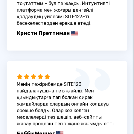
тоқтаттым – бұл өте жақсы. Интуитивті
платформа мен жоғары деңгейлі
қолдаудың үйлесімі SITE123-ті
бәсекелестерден ерекше етеді.
Кристи Преттиман
Менің тәжірибемде SITE123
пайдаланушыға өте ыңғайлы. Мен
қиындықтарға тап болған сирек
жағдайларда олардың онлайн қолдауы
ерекше болды. Олар кез келген
мәселелерді тез шешіп, веб-сайтты
жасау процесін тегіс және жағымды етті.
Бобби Меннег