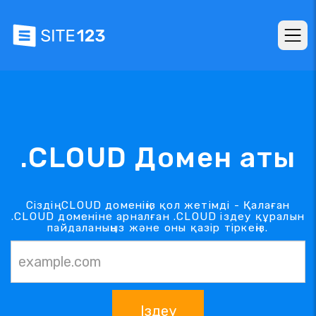
.CLOUD Домен аты
Сіздің .CLOUD доменіңіз қол жетімді - Қалаған
.CLOUD доменіне арналған .CLOUD іздеу құралын
пайдаланыңыз және оны қазір тіркеңіз.
Іздеу