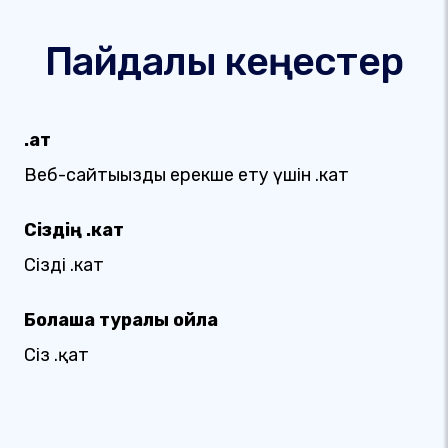
Пайдалы кеңестер
.қат
Веб-сайтыңызды ерекше ету үшін .кат
Сіздің .кат
Сіздің .кат
Болашақ туралы ойла
Сіз .қат