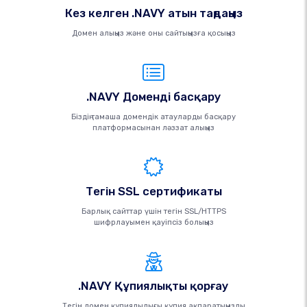
Кез келген .NAVY атын таңдаңыз
Домен алыңыз және оны сайтыңызға қосыңыз
.NAVY Доменді басқару
Біздің тамаша домендік атауларды басқару
платформасынан ләззат алыңыз
Тегін SSL сертификаты
Барлық сайттар үшін тегін SSL/HTTPS
шифрлауымен қауіпсіз болыңыз
.NAVY Құпиялықты қорғау
Тегін домен құпиялылығы құпия ақпаратыңызды