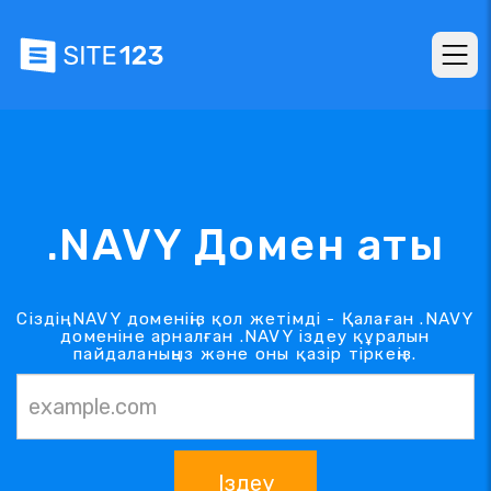
.NAVY Домен аты
Сіздің .NAVY доменіңіз қол жетімді - Қалаған .NAVY
доменіне арналған .NAVY іздеу құралын
пайдаланыңыз және оны қазір тіркеңіз.
Іздеу