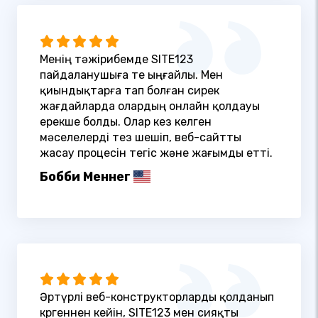
Менің тәжірибемде SITE123
пайдаланушыға өте ыңғайлы. Мен
қиындықтарға тап болған сирек
жағдайларда олардың онлайн қолдауы
ерекше болды. Олар кез келген
мәселелерді тез шешіп, веб-сайтты
жасау процесін тегіс және жағымды етті.
Бобби Меннег
Әртүрлі веб-конструкторларды қолданып
көргеннен кейін, SITE123 мен сияқты