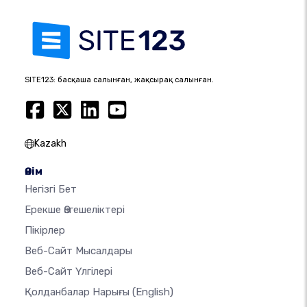
SITE123: басқаша салынған, жақсырақ салынған.
Kazakh
Өнім
Негізгі Бет
Ерекше Өзгешеліктері
Пікірлер
Веб-Сайт Мысалдары
Веб-Сайт Үлгілері
Қолданбалар Нарығы
(English)