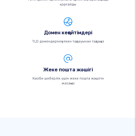
қорғайды
Домен кеңейтімдері
TLD домендерінің үлкен таңдауынан таңдаңыз
Жеке пошта жәшігі
Кәсіби шеберлік үшін жеке пошта жәшігін
жасаңыз