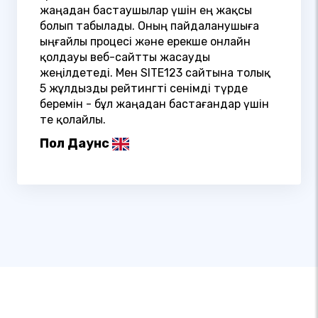
жаңадан бастаушылар үшін ең жақсы
болып табылады. Оның пайдаланушыға
ыңғайлы процесі және ерекше онлайн
қолдауы веб-сайтты жасауды
жеңілдетеді. Мен SITE123 сайтына толық
5 жұлдызды рейтингті сенімді түрде
беремін - бұл жаңадан бастағандар үшін
өте қолайлы.
Пол Даунс