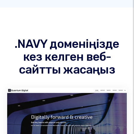
.NAVY доменіңізде
кез келген веб-
сайтты жасаңыз