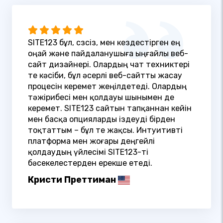
SITE123 бұл, сөзсіз, мен кездестірген ең
оңай және пайдаланушыға ыңғайлы веб-
сайт дизайнері. Олардың чат техниктері
өте кәсіби, бұл әсерлі веб-сайтты жасау
процесін керемет жеңілдетеді. Олардың
тәжірибесі мен қолдауы шынымен де
керемет. SITE123 сайтын тапқаннан кейін
мен басқа опцияларды іздеуді бірден
тоқтаттым – бұл өте жақсы. Интуитивті
платформа мен жоғары деңгейлі
қолдаудың үйлесімі SITE123-ті
бәсекелестерден ерекше етеді.
Кристи Преттиман